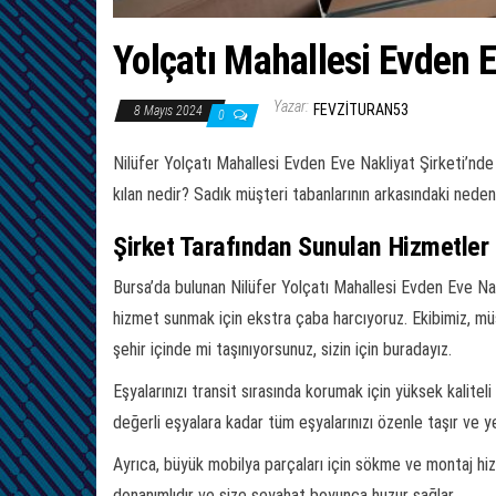
Yolçatı Mahallesi Evden E
Yazar:
FEVZITURAN53
8 Mayıs 2024
0
Nilüfer Yolçatı Mahallesi Evden Eve Nakliyat Şirketi’nde 
kılan nedir? Sadık müşteri tabanlarının arkasındaki neden
Şirket Tarafından Sunulan Hizmetler
Bursa’da bulunan Nilüfer Yolçatı Mahallesi Evden Eve Nak
hizmet sunmak için ekstra çaba harcıyoruz. Ekibimiz, müş
şehir içinde mi taşınıyorsunuz, sizin için buradayız.
Eşyalarınızı transit sırasında korumak için yüksek kalit
değerli eşyalara kadar tüm eşyalarınızı özenle taşır ve ye
Ayrıca, büyük mobilya parçaları için sökme ve montaj hizm
donanımlıdır ve size seyahat boyunca huzur sağlar.