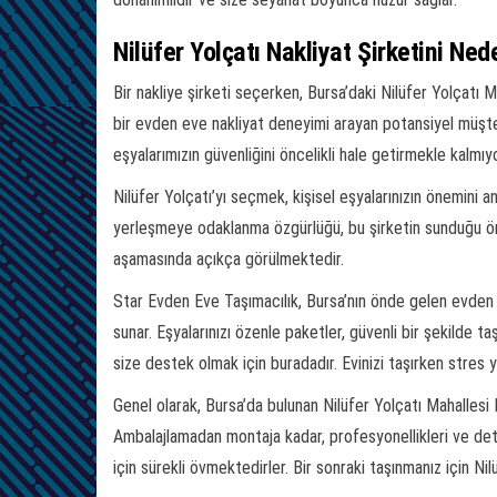
Nilüfer Yolçatı Nakliyat Şirketini Ned
Bir nakliye şirketi seçerken, Bursa’daki Nilüfer Yolçatı M
bir evden eve nakliyat deneyimi arayan potansiyel müşteri
eşyalarımızın güvenliğini öncelikli hale getirmekle kalmıy
Nilüfer Yolçatı’yı seçmek, kişisel eşyalarınızın önemini 
yerleşmeye odaklanma özgürlüğü, bu şirketin sunduğu ön
aşamasında açıkça görülmektedir.
Star Evden Eve Taşımacılık, Bursa’nın önde gelen evden e
sunar. Eşyalarınızı özenle paketler, güvenli bir şekilde taş
size destek olmak için buradadır. Evinizi taşırken stres 
Genel olarak, Bursa’da bulunan Nilüfer Yolçatı Mahallesi 
Ambalajlamadan montaja kadar, profesyonellikleri ve detay
için sürekli övmektedirler. Bir sonraki taşınmanız için Ni