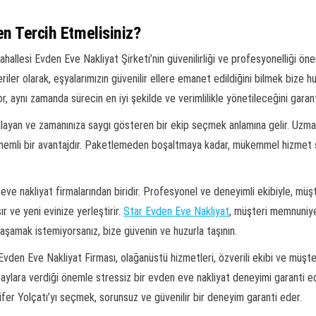
en Tercih Etmelisiniz?
ahallesi Evden Eve Nakliyat Şirketi’nin güvenilirliği ve profesyonelliği ön
ler olarak, eşyalarımızın güvenilir ellere emanet edildiğini bilmek bize h
or, aynı zamanda sürecin en iyi şekilde ve verimlilikle yönetileceğini garant
anlayan ve zamanınıza saygı gösteren bir ekip seçmek anlamına gelir. Uzman
emli bir avantajdır. Paketlemeden boşaltmaya kadar, mükemmel hizmet sun
ve nakliyat firmalarından biridir. Profesyonel ve deneyimli ekibiyle, müşt
ır ve yeni evinize yerleştirir.
Star Evden Eve Nakliyat
, müşteri memnuniye
yaşamak istemiyorsanız, bize güvenin ve huzurla taşının.
Evden Eve Nakliyat Firması, olağanüstü hizmetleri, özverili ekibi ve müşte
lara verdiği önemle stressiz bir evden eve nakliyat deneyimi garanti ederl
lüfer Yolçatı’yı seçmek, sorunsuz ve güvenilir bir deneyim garanti eder.