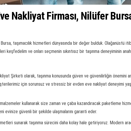
ve Nakliyat Firması, Nilüfer Burs
Bursa, taşımacılık hizmetleri dünyasında bir değer bulduk. Olağanüstü itiba
leri keşfedelim ve onları seçmenin sıkıntısız bir taşınma deneyiminin anah
liyat Şirketi olarak, taşınma konusunda güven ve güvenilirliğin önemini an
terilerimiz için sorunsuz ve stressiz bir evden eve nakliyat deneyimi ya
eli malzemeler kullanarak size zaman ve çaba kazandıracak paketleme hizme
ni evinize güvenli bir şekilde ulaşmalarını garanti eder.
etleri sunarak taşınma sürecini daha kolay hale getiriyoruz. Modern araç f