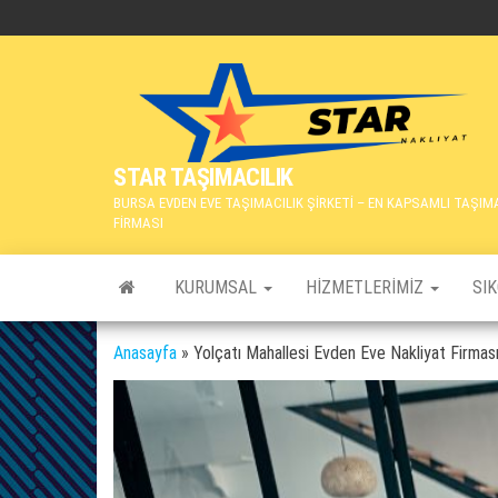
İçeriğe
atla
STAR TAŞIMACILIK
BURSA EVDEN EVE TAŞIMACILIK ŞİRKETİ – EN KAPSAMLI TAŞIM
FİRMASI
KURUMSAL
HIZMETLERIMIZ
SI
Anasayfa
»
Yolçatı Mahallesi Evden Eve Nakliyat Firması