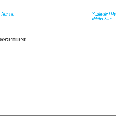
 Firması,
Yüzüncüyıl Mah
Nilüfer Bursa
işaretlenmişlerdir