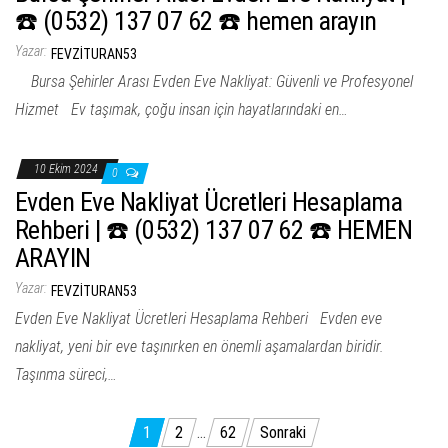
☎️ (0532) 137 07 62 ☎️ hemen arayın
Yazar:
FEVZITURAN53
Bursa Şehirler Arası Evden Eve Nakliyat: Güvenli ve Profesyonel
Hizmet Ev taşımak, çoğu insan için hayatlarındaki en…
10 Ekim 2024
0
Evden Eve Nakliyat Ücretleri Hesaplama
Rehberi | ☎️ (0532) 137 07 62 ☎️ HEMEN
ARAYIN
Yazar:
FEVZITURAN53
Evden Eve Nakliyat Ücretleri Hesaplama Rehberi Evden eve
nakliyat, yeni bir eve taşınırken en önemli aşamalardan biridir.
Taşınma süreci,…
Yazı
1
2
…
62
Sonraki