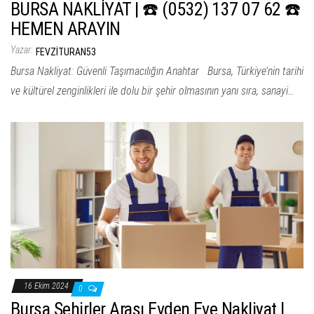
BURSA NAKLİYAT | ☎️ (0532) 137 07 62 ☎️
HEMEN ARAYIN
Yazar:
FEVZITURAN53
Bursa Nakliyat: Güvenli Taşımacılığın Anahtar Bursa, Türkiye’nin tarihi
ve kültürel zenginlikleri ile dolu bir şehir olmasının yanı sıra, sanayi…
16 Ekim 2024
0
Bursa Şehirler Arası Evden Eve Nakliyat |