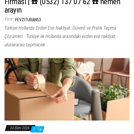
Firması | ☎️ (0532) 137 07 62 ☎️ hemen
arayın
Yazar:
FEVZITURAN53
Türkiye Hollanda Evden Eve Nakliyat: Güvenli ve Pratik Taşıma
Çözümleri Türkiye ile Hollanda arasındaki evden eve nakliyat,
uluslararası taşımacılık…
24 Ekim 2024
0