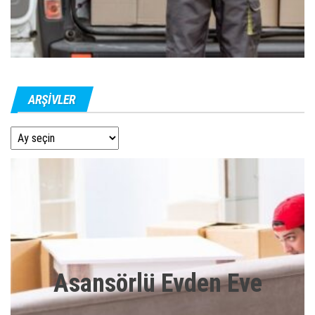
ARŞIVLER
Arşivler
Asansörlü Evden Eve