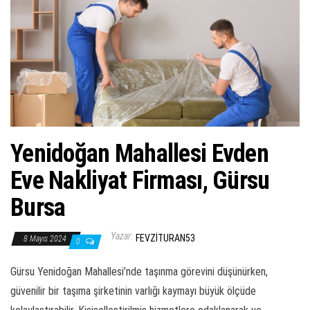
ş
t
i
r
Yenidoğan Mahallesi Evden
Eve Nakliyat Firması, Gürsu
Bursa
Yazar:
FEVZITURAN53
8 Mayıs 2024
0
Gürsu Yenidoğan Mahallesi’nde taşınma görevini düşünürken,
güvenilir bir taşıma şirketinin varlığı kaymayı büyük ölçüde