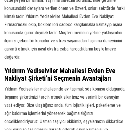
özdeşleşen bir isimdir. Taşınma sürecini sorunsuz hale getirme
konusundaki detaylara verilen önem ve özveri, onları sektörde farklı
kılmaktadır. Yıldırım Yediselviler Mahallesi Evden Eve Nakliyat
Firması’ndaki ekip, beklentileri sadece karşılamakla kalmayıp aşma
konusunda gurur duymaktadır. Müşteri memnuniyetine yaklaşımları
ilgimizi çeken bir konudur ve stres yaşamadan taşınma deneyimini
garanti etmek için nasıl ekstra çaba harcadıklarını keşfetmeye
değerdir.
Yıldırım Yediselviler Mahallesi Evden Eve
Nakliyat Şirketi’ni Seçmenin Avantajları
Yıldırım Yediselviler mahallesinde ev taşımak söz konusu olduğunda,
taşınma şirketimizi tercih etmek sıkıntısız ve verimli bir deneyim
vaat ediyor. Bize ulaştığınız anda, tüm lojistik işleri, paketleme ve
ağır kaldırma işlemlerini yöneterek bağımsızlığınızı
önceliklendiriyoruz. Uzman taşıyıcı ekibimiz, eşyalarınızın dikkatlice
yeni yerinize taşınmasını garanti ederek sakin kalmanızı ve