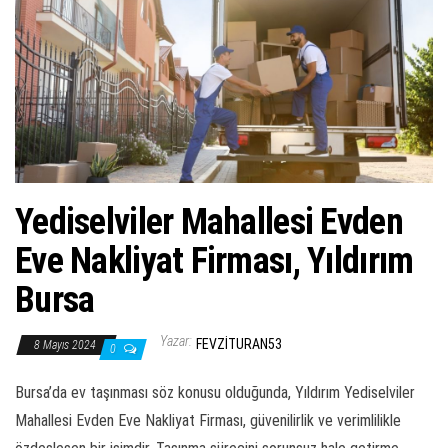
ş
t
i
r
Yediselviler Mahallesi Evden
Eve Nakliyat Firması, Yıldırım
Bursa
Yazar:
FEVZITURAN53
8 Mayıs 2024
0
Bursa’da ev taşınması söz konusu olduğunda, Yıldırım Yediselviler
Mahallesi Evden Eve Nakliyat Firması, güvenilirlik ve verimlilikle