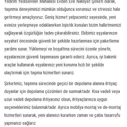
Yıldırım Yediselviler Mahallesi Evden Eve Nakliyat Şirketi olarak,
taşınma deneyiminizi mümkün olduğunca sorunsuz ve stressiz hale
getirmeyi amaçlıyoruz. Geniş hizmet yelpazemiz sayesinde, yeni
evinize yerleşmeye odaklanırken lojistik konuları bizim halletmemizi
sağlayarak özgürlüğün tadını çıkarabilirsiniz. Ekibimiz eşyalarınızın
seyahat öncesinde güvenli bir şekilde hazırlanması için paketleme
yardımı sunar. Yüklemeyi ve boşaltma sürecini özenle yönetir,
eşyalarınızın güvenli taşınmasını garanti ederiz. Ayrıca, iyi bakımlı
araçlar kullanarak eşyalarınızı yeni konuma hızlı bir şekilde
ulaştırmak için taşıma hizmetleri sunarız.
Şirketimiz, taşınma sürecinde geçici bir depolama alanına ihtiyaç
duyanlar için depolama çözümleri de sunmaktadır. Kısa vadeli veya
uzun vadeli depolama ihtiyacınız olsun, ihtiyaçlarınıza uygun
seçeneklerimiz bulunmaktadır. Ayrıca mobilya montaj ve de-montaj
hizmetleri sunarak, yeni alanınızı kurarken zaman ve çaba tasarrufu
yapmanızı sağlarız.