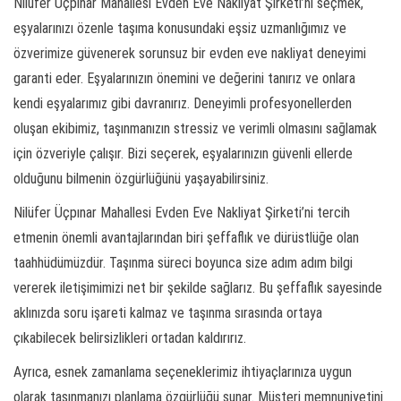
Nilüfer Üçpınar Mahallesi Evden Eve Nakliyat Şirketi’ni seçmek,
eşyalarınızı özenle taşıma konusundaki eşsiz uzmanlığımız ve
özverimize güvenerek sorunsuz bir evden eve nakliyat deneyimi
garanti eder. Eşyalarınızın önemini ve değerini tanırız ve onlara
kendi eşyalarımız gibi davranırız. Deneyimli profesyonellerden
oluşan ekibimiz, taşınmanızın stressiz ve verimli olmasını sağlamak
için özveriyle çalışır. Bizi seçerek, eşyalarınızın güvenli ellerde
olduğunu bilmenin özgürlüğünü yaşayabilirsiniz.
Nilüfer Üçpınar Mahallesi Evden Eve Nakliyat Şirketi’ni tercih
etmenin önemli avantajlarından biri şeffaflık ve dürüstlüğe olan
taahhüdümüzdür. Taşınma süreci boyunca size adım adım bilgi
vererek iletişimimizi net bir şekilde sağlarız. Bu şeffaflık sayesinde
aklınızda soru işareti kalmaz ve taşınma sırasında ortaya
çıkabilecek belirsizlikleri ortadan kaldırırız.
Ayrıca, esnek zamanlama seçeneklerimiz ihtiyaçlarınıza uygun
olarak taşınmanızı planlama özgürlüğü sunar. Müşteri memnuniyetini