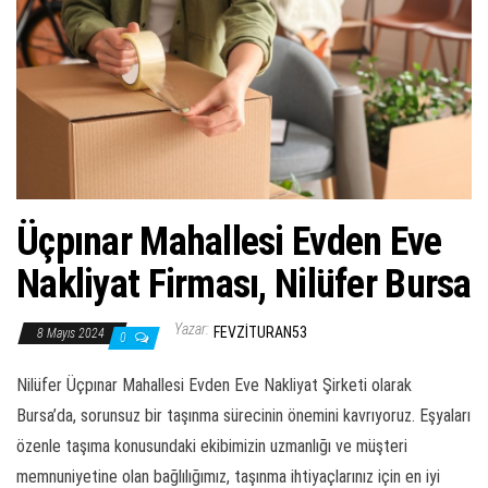
ş
t
i
r
Üçpınar Mahallesi Evden Eve
Nakliyat Firması, Nilüfer Bursa
Yazar:
FEVZITURAN53
8 Mayıs 2024
0
Nilüfer Üçpınar Mahallesi Evden Eve Nakliyat Şirketi olarak
Bursa’da, sorunsuz bir taşınma sürecinin önemini kavrıyoruz. Eşyaları
özenle taşıma konusundaki ekibimizin uzmanlığı ve müşteri
memnuniyetine olan bağlılığımız, taşınma ihtiyaçlarınız için en iyi