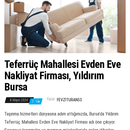
ş
t
i
r
Teferrüç Mahallesi Evden Eve
Nakliyat Firması, Yıldırım
Bursa
Yazar:
FEVZITURAN53
8 Mayıs 2024
0
Taşınma hizmetleri dünyasına adım attığımızda, Bursa’da Yıldırım
Teferrüç Mahallesi Evden Eve Nakliyat Firması adı öne çıkıyor.