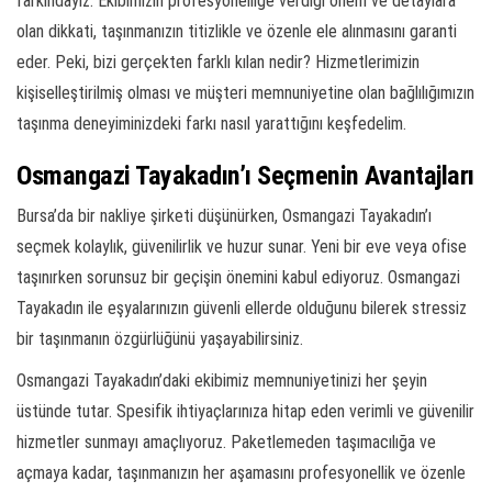
farkındayız. Ekibimizin profesyonelliğe verdiği önem ve detaylara
olan dikkati, taşınmanızın titizlikle ve özenle ele alınmasını garanti
eder. Peki, bizi gerçekten farklı kılan nedir? Hizmetlerimizin
kişiselleştirilmiş olması ve müşteri memnuniyetine olan bağlılığımızın
taşınma deneyiminizdeki farkı nasıl yarattığını keşfedelim.
Osmangazi Tayakadın’ı Seçmenin Avantajları
Bursa’da bir nakliye şirketi düşünürken, Osmangazi Tayakadın’ı
seçmek kolaylık, güvenilirlik ve huzur sunar. Yeni bir eve veya ofise
taşınırken sorunsuz bir geçişin önemini kabul ediyoruz. Osmangazi
Tayakadın ile eşyalarınızın güvenli ellerde olduğunu bilerek stressiz
bir taşınmanın özgürlüğünü yaşayabilirsiniz.
Osmangazi Tayakadın’daki ekibimiz memnuniyetinizi her şeyin
üstünde tutar. Spesifik ihtiyaçlarınıza hitap eden verimli ve güvenilir
hizmetler sunmayı amaçlıyoruz. Paketlemeden taşımacılığa ve
açmaya kadar, taşınmanızın her aşamasını profesyonellik ve özenle