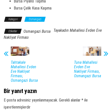
Bursa Piyano Taşıma
Bursa Çelik Kasa Kaşıma
Kategori
Osmangazi
Tayakadın Mahallesi Evden Eve
Osmangazi Bursa
Etiketler
Nakliyat Firması
Tahtakale
Tuna Mahallesi
Mahallesi Evden
Evden Eve
Eve Nakliyat
Nakliyat Firması,
Firması,
Osmangazi Bursa
Osmangazi Bursa
Bir yanıt yazın
E-posta adresiniz yayınlanmayacak.
Gerekli alanlar
*
ile
işaretlenmişlerdir