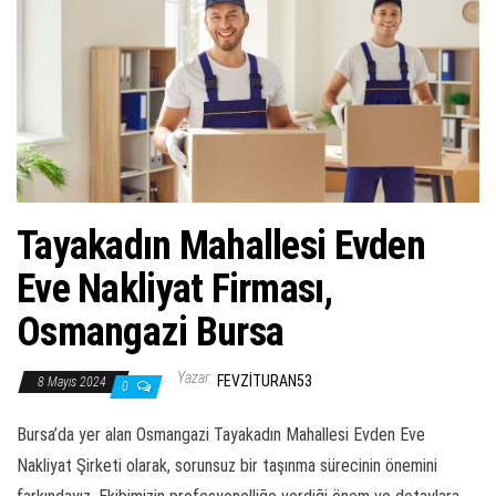
ş
t
i
r
Tayakadın Mahallesi Evden
Eve Nakliyat Firması,
Osmangazi Bursa
Yazar:
FEVZITURAN53
8 Mayıs 2024
0
Bursa’da yer alan Osmangazi Tayakadın Mahallesi Evden Eve
Nakliyat Şirketi olarak, sorunsuz bir taşınma sürecinin önemini