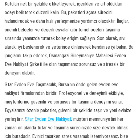
Kutuları net bir şekilde etiketleyerek, içerikleri ve ait oldukları
odayı belirterek düzenli kalın. Bu, paketleri açma sürecini
hızlandıracak ve daha hızlı yerleşmenize yardımcı olacaktır. İlaçlar,
önemli belgeler ve değerli eşyalar gibi temel öğeleri taşınma
sırasında yanınızda tutarak kolay erişim sağlayın. Son olarak, sıvı
alarak, iyi beslenerek ve yeterince dinlenerek kendinize iyi bakın. Bu
ipuçlarını takip ederek, Osmangazi Süleymaniye Mahallesi Evden
Eve Nakliyat Şirketi ile olan taşınmanız sorunsuz ve stressiz bir
deneyim olabilir.
Star Evden Eve Taşımacılık, Bursa’nın önde gelen evden eve
nakliyat firmalarından biridir. Profesyonel ve deneyimli ekibiyle,
müşterilerine güvenilir ve sorunsuz bir taşınma deneyimi sunar.
Eşyalarınızı özenle paketler, güvenli bir şekilde taşır ve yeni evinize
yerleştirir.
Star Evden Eve Nakliyat
, müşteri memnuniyetini her
zaman ön planda tutar ve taşınma sürecinizde size destek olmak
için buradadır. Evinizi taşırken stres yaşamak istemiyorsanız, bize