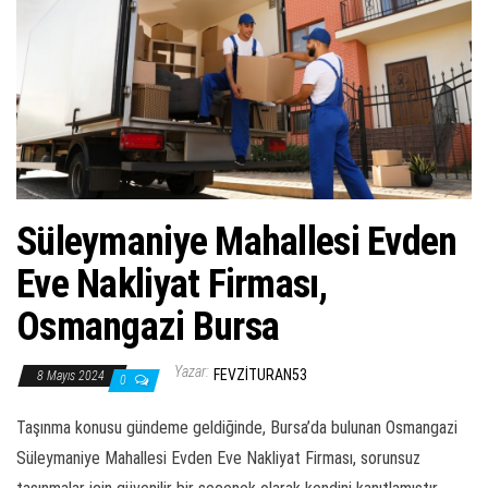
ş
t
i
r
Süleymaniye Mahallesi Evden
Eve Nakliyat Firması,
Osmangazi Bursa
Yazar:
FEVZITURAN53
8 Mayıs 2024
0
Taşınma konusu gündeme geldiğinde, Bursa’da bulunan Osmangazi
Süleymaniye Mahallesi Evden Eve Nakliyat Firması, sorunsuz