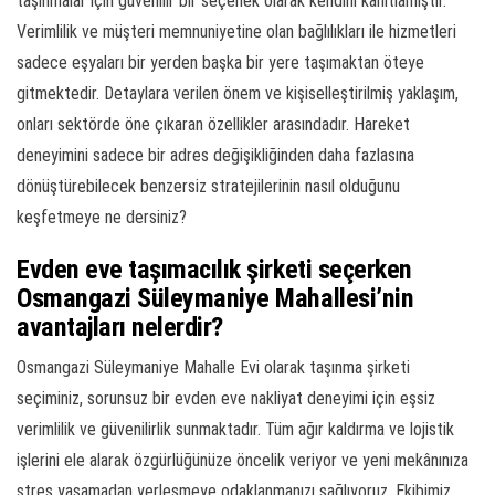
taşınmalar için güvenilir bir seçenek olarak kendini kanıtlamıştır.
Verimlilik ve müşteri memnuniyetine olan bağlılıkları ile hizmetleri
sadece eşyaları bir yerden başka bir yere taşımaktan öteye
gitmektedir. Detaylara verilen önem ve kişiselleştirilmiş yaklaşım,
onları sektörde öne çıkaran özellikler arasındadır. Hareket
deneyimini sadece bir adres değişikliğinden daha fazlasına
dönüştürebilecek benzersiz stratejilerinin nasıl olduğunu
keşfetmeye ne dersiniz?
Evden eve taşımacılık şirketi seçerken
Osmangazi Süleymaniye Mahallesi’nin
avantajları nelerdir?
Osmangazi Süleymaniye Mahalle Evi olarak taşınma şirketi
seçiminiz, sorunsuz bir evden eve nakliyat deneyimi için eşsiz
verimlilik ve güvenilirlik sunmaktadır. Tüm ağır kaldırma ve lojistik
işlerini ele alarak özgürlüğünüze öncelik veriyor ve yeni mekânınıza
stres yaşamadan yerleşmeye odaklanmanızı sağlıyoruz. Ekibimiz,