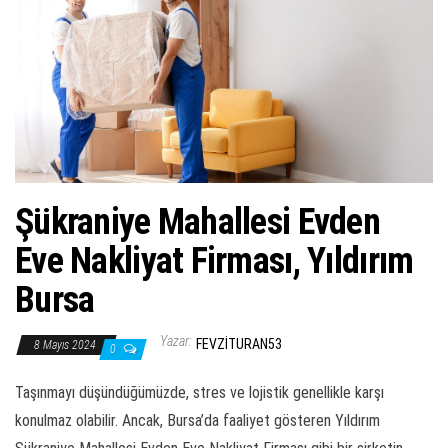
ş
t
i
r
Şükraniye Mahallesi Evden
Eve Nakliyat Firması, Yıldırım
Bursa
Yazar:
FEVZITURAN53
8 Mayıs 2024
0
Taşınmayı düşündüğümüzde, stres ve lojistik genellikle karşı
konulmaz olabilir. Ancak, Bursa’da faaliyet gösteren Yıldırım