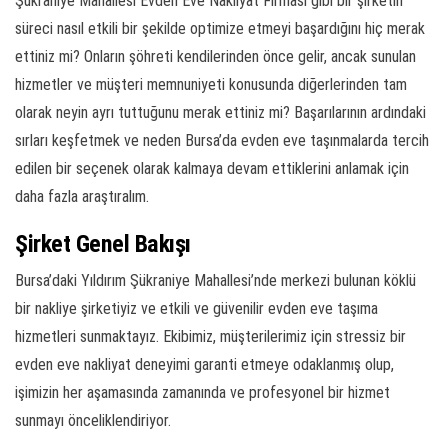
Şükraniye Mahallesi Evden Eve Nakliyat Firması gibi bir şirketin
süreci nasıl etkili bir şekilde optimize etmeyi başardığını hiç merak
ettiniz mi? Onların şöhreti kendilerinden önce gelir, ancak sunulan
hizmetler ve müşteri memnuniyeti konusunda diğerlerinden tam
olarak neyin ayrı tuttuğunu merak ettiniz mi? Başarılarının ardındaki
sırları keşfetmek ve neden Bursa’da evden eve taşınmalarda tercih
edilen bir seçenek olarak kalmaya devam ettiklerini anlamak için
daha fazla araştıralım.
Şirket Genel Bakışı
Bursa’daki Yıldırım Şükraniye Mahallesi’nde merkezi bulunan köklü
bir nakliye şirketiyiz ve etkili ve güvenilir evden eve taşıma
hizmetleri sunmaktayız. Ekibimiz, müşterilerimiz için stressiz bir
evden eve nakliyat deneyimi garanti etmeye odaklanmış olup,
işimizin her aşamasında zamanında ve profesyonel bir hizmet
sunmayı önceliklendiriyor.