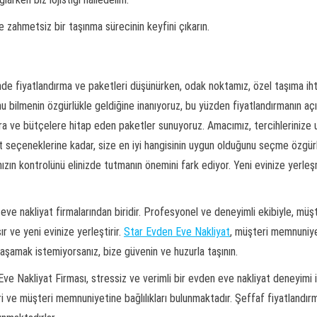
e zahmetsiz bir taşınma sürecinin keyfini çıkarın.
’nde fiyatlandırma ve paketleri düşünürken, odak noktamız, özel taşıma iht
nu bilmenin özgürlükle geldiğine inanıyoruz, bu yüzden fiyatlandırmanın aç
çlara ve bütçelere hitap eden paketler sunuyoruz. Amacımız, tercihleriniz
 seçeneklerine kadar, size en iyi hangisinin uygun olduğunu seçme özgürl
ızın kontrolünü elinizde tutmanın önemini fark ediyor. Yeni evinize yerl
ve nakliyat firmalarından biridir. Profesyonel ve deneyimli ekibiyle, müşt
ır ve yeni evinize yerleştirir.
Star Evden Eve Nakliyat
, müşteri memnuniye
yaşamak istemiyorsanız, bize güvenin ve huzurla taşının.
Eve Nakliyat Firması, stressiz ve verimli bir evden eve nakliyat deneyimi i
ri ve müşteri memnuniyetine bağlılıkları bulunmaktadır. Şeffaf fiyatlandır