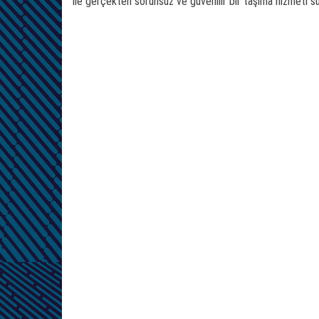
ile gerçekten sorunsuz ve güvenilir bir taşıma hizmeti s