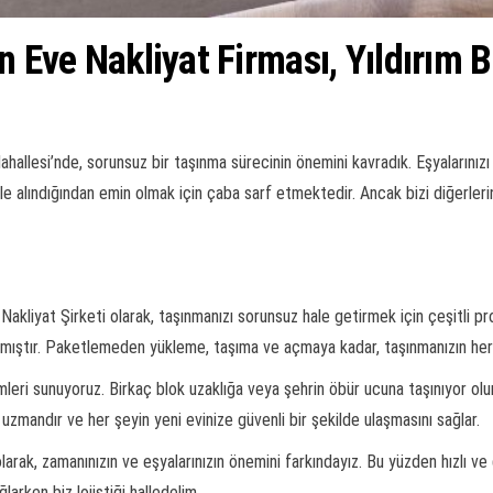
n Eve Nakliyat Firması, Yıldırım 
ahallesi’nde, sorunsuz bir taşınma sürecinin önemini kavradık. Eşyalarınız
 ele alındığından emin olmak için çaba sarf etmektedir. Ancak bizi diğerl
Nakliyat Şirketi olarak, taşınmanızı sorunsuz hale getirmek için çeşitli p
nmıştır. Paketlemeden yükleme, taşıma ve açmaya kadar, taşınmanızın her 
leri sunuyoruz. Birkaç blok uzaklığa veya şehrin öbür ucuna taşınıyor olun,
uzmandır ve her şeyin yeni evinize güvenli bir şekilde ulaşmasını sağlar.
larak, zamanınızın ve eşyalarınızın önemini farkındayız. Bu yüzden hızlı ve 
rken biz lojistiği halledelim.