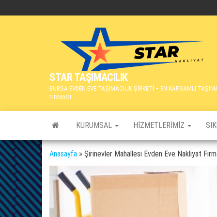
İçeriğe
atla
STAR TAŞIMACILIK
BURSA EVDEN EVE TAŞIMACILIK ŞİRKETİ – EN KAPSAMLI TAŞIM
FİRMASI
KURUMSAL
HIZMETLERIMIZ
SI
Anasayfa
»
Şirinevler Mahallesi Evden Eve Nakliyat Firma