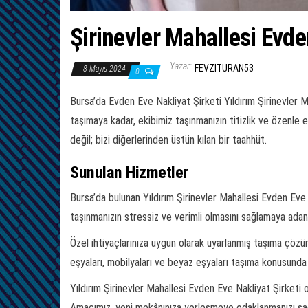
Şirinevler Mahallesi Evde
Yazar:
FEVZITURAN53
8 Mayıs 2024
0
Bursa’da Evden Eve Nakliyat Şirketi Yıldırım Şirinevler M
taşımaya kadar, ekibimiz taşınmanızın titizlik ve özenle
değil; bizi diğerlerinden üstün kılan bir taahhüt.
Sunulan Hizmetler
Bursa’da bulunan Yıldırım Şirinevler Mahallesi Evden Eve 
taşınmanızın stressiz ve verimli olmasını sağlamaya ada
Özel ihtiyaçlarınıza uygun olarak uyarlanmış taşıma çözüm
eşyaları, mobilyaları ve beyaz eşyaları taşıma konusunda 
Yıldırım Şirinevler Mahallesi Evden Eve Nakliyat Şirketi o
Amacımız, yeni mekânınıza yerleşmeye odaklanmanızı sağla