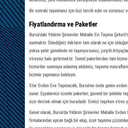
Bir sonraki taşınmanız için bizi tercih edin ve sorunsuz v
Fiyatlandırma ve Paketler
Bursa’daki Yıldırım Şirinevler Mahalle Evi Taşıma Şirketi
sunmaktır. Ödediğiniz miktarın tam olarak ne için olduğu
yoksa şehir genelinde mi taşınıyorsunuz, çeşitli ihtiya
stressiz hale getirmektir. Temel paketlerden tam hizmet
hizmetler sunmaya adanmış ekibimiz, taşınma masrafların
bizimle yapmanızı bekleyin.
Star Evden Eve Taşımacılık, Bursa’nın önde gelen evden e
sunar. Eşyalarınızı özenle paketler, güvenli bir şekilde taş
size destek olmak için buradadır. Evinizi taşırken stres 
Genel olarak, Bursa’da Yıldırım Şirinevler Mahalle Evden 
firmalarından ayıran bağlı bir ekip, özel taşınma çözümle