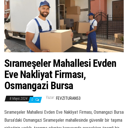
ş
t
i
r
Sırameşeler Mahallesi Evden
Eve Nakliyat Firması,
Osmangazi Bursa
Yazar:
FEVZITURAN53
8 Mayıs 2024
0
Sırameşeler Mahallesi Evden Eve Nakliyat Firması, Osmangazi Bursa
Bursa’daki Osmangazi Sırameşeler mahallesinde güvenilir bir taşıma