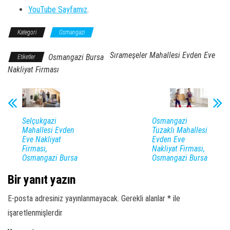
YouTube Sayfamız
.
Kategori
Osmangazi
Sırameşeler Mahallesi Evden Eve
Osmangazi Bursa
Etiketler
Nakliyat Firması
Selçukgazi
Osmangazi
Mahallesi Evden
Tuzaklı Mahallesi
Eve Nakliyat
Evden Eve
Firması,
Nakliyat Firması,
Osmangazi Bursa
Osmangazi Bursa
Bir yanıt yazın
E-posta adresiniz yayınlanmayacak.
Gerekli alanlar
*
ile
işaretlenmişlerdir