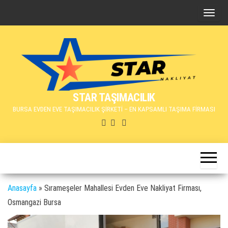
İçeriğe
N
atla
a
v
i
g
a
STAR TAŞIMACILIK
s
BURSA EVDEN EVE TAŞIMACILIK ŞİRKETİ – EN KAPSAMLI TAŞIMA FİRMASI
y
o
n
u
d
e
Anasayfa
»
Sırameşeler Mahallesi Evden Eve Nakliyat Firması,
ğ
Osmangazi Bursa
i