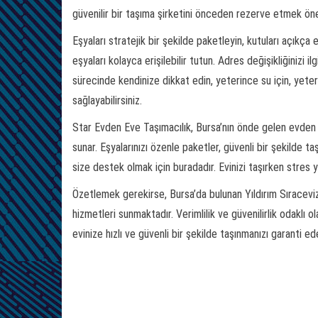
güvenilir bir taşıma şirketini önceden rezerve etmek öneml
Eşyaları stratejik bir şekilde paketleyin, kutuları açıkça 
eşyaları kolayca erişilebilir tutun. Adres değişikliğinizi 
sürecinde kendinize dikkat edin, yeterince su için, yeterl
sağlayabilirsiniz.
Star Evden Eve Taşımacılık, Bursa’nın önde gelen evden e
sunar. Eşyalarınızı özenle paketler, güvenli bir şekilde taş
size destek olmak için buradadır. Evinizi taşırken stres 
Özetlemek gerekirse, Bursa’da bulunan Yıldırım Sıracevi
hizmetleri sunmaktadır. Verimlilik ve güvenilirlik odaklı 
evinize hızlı ve güvenli bir şekilde taşınmanızı garanti ed