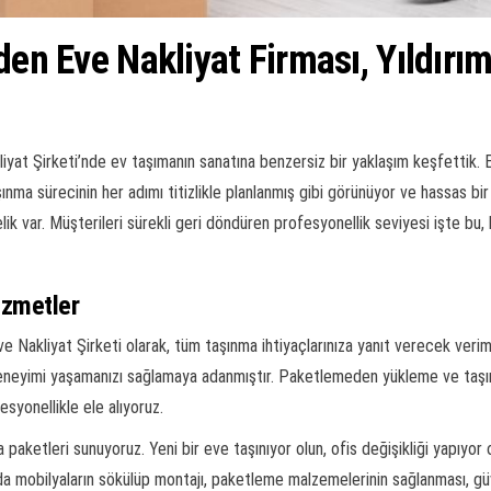
den Eve Nakliyat Firması, Yıldırı
liyat Şirketi’nde ev taşımanın sanatına benzersiz bir yaklaşım keşfettik.
nma sürecinin her adımı titizlikle planlanmış gibi görünüyor ve hassas bir 
 incelik var. Müşterileri sürekli geri döndüren profesyonellik seviyesi işte 
izmetler
e Nakliyat Şirketi olarak, tüm taşınma ihtiyaçlarınıza yanıt verecek verimli
 deneyimi yaşamanızı sağlamaya adanmıştır. Paketlemeden yükleme ve taşı
syonellikle ele alıyoruz.
aketleri sunuyoruz. Yeni bir eve taşınıyor olun, ofis değişikliği yapıyor o
da mobilyaların sökülüp montajı, paketleme malzemelerinin sağlanması, güv