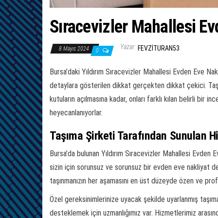
Sıracevizler Mahallesi Ev
Yazar:
FEVZITURAN53
8 Mayıs 2024
0
Bursa’daki Yıldırım Sıracevizler Mahallesi Evden Eve Nak
detaylara gösterilen dikkat gerçekten dikkat çekici. Taşı
kutuların açılmasına kadar, onları farklı kılan belirli bir
heyecanlanıyorlar.
Taşıma Şirketi Tarafından Sunulan H
Bursa’da bulunan Yıldırım Sıracevizler Mahallesi Evden Ev
sizin için sorunsuz ve sorunsuz bir evden eve nakliyat
taşınmanızın her aşamasını en üst düzeyde özen ve profe
Özel gereksinimlerinize uyacak şekilde uyarlanmış taşıma p
desteklemek için uzmanlığımız var. Hizmetlerimiz arasın