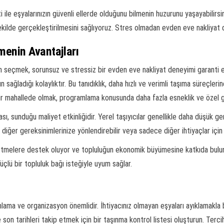
 ile eşyalarınızın güvenli ellerde olduğunu bilmenin huzurunu yaşayabilirsin
r şekilde gerçekleştirilmesini sağlıyoruz. Stres olmadan evden eve nakliyat d
menin Avantajları
için seçmek, sorunsuz ve stressiz bir evden eve nakliyat deneyimi garanti ed
n sağladığı kolaylıktır. Bu tanıdıklık, daha hızlı ve verimli taşıma süreçle
 bir mahallede olmak, programlama konusunda daha fazla esneklik ve özel ger
sı, sunduğu maliyet etkinliğidir. Yerel taşıyıcılar genellikle daha düşük ge
 diğer gereksinimlerinize yönlendirebilir veya sadece diğer ihtiyaçlar için 
işletmelere destek oluyor ve topluluğun ekonomik büyümesine katkıda bul
çlü bir topluluk bağı isteğiyle uyum sağlar.
nlama ve organizasyon önemlidir. İhtiyacınız olmayan eşyaları ayıklamakla
 son tarihleri takip etmek için bir taşınma kontrol listesi oluşturun. Tercih