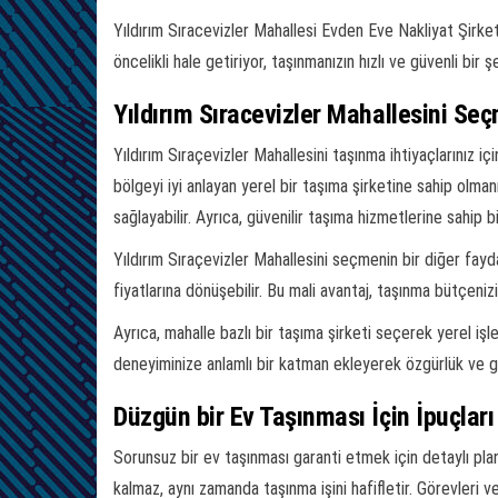
Yıldırım Sıracevizler Mahallesi Evden Eve Nakliyat Şirketi
öncelikli hale getiriyor, taşınmanızın hızlı ve güvenli bi
Yıldırım Sıracevizler Mahallesini Seç
Yıldırım Sıraçevizler Mahallesini taşınma ihtiyaçlarınız 
bölgeyi iyi anlayan yerel bir taşıma şirketine sahip olmanı
sağlayabilir. Ayrıca, güvenilir taşıma hizmetlerine sahip
Yıldırım Sıraçevizler Mahallesini seçmenin bir diğer fayda
fiyatlarına dönüşebilir. Bu mali avantaj, taşınma bütçenizi
Ayrıca, mahalle bazlı bir taşıma şirketi seçerek yerel 
deneyiminize anlamlı bir katman ekleyerek özgürlük ve gü
Düzgün bir Ev Taşınması İçin İpuçları
Sorunsuz bir ev taşınması garanti etmek için detaylı pla
kalmaz, aynı zamanda taşınma işini hafifletir. Görevleri ve