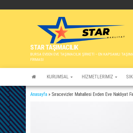
İçeriğe
atla
STAR TAŞIMACILIK
BURSA EVDEN EVE TAŞIMACILIK ŞİRKETİ – EN KAPSAMLI TAŞIM
FİRMASI
KURUMSAL
HIZMETLERIMIZ
SI
Anasayfa
»
Sıracevizler Mahallesi Evden Eve Nakliyat Fi