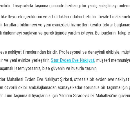
idir. Taşıyıcılarla taşınma gününde herhangi bir yanlış anlaşılmayı önlemek
etiketleyerek içeriklerini ve ait oldukları odaları belirtin. Tuvalet malzem
ilgili taraflara bildirmeyi ve yeni evinizdeki hizmetleri kesilip tekrar bağl
i dinlenmeyi sağlayın ve gerektiğinde yardım isteyin. Bu ipuçlarını takip e
ve nakliyat firmalarından biridir. Profesyonel ve deneyimli ekibiyle, müşt
ır ve yeni evinize yerleştirir.
Star Evden Eve Nakliyat
, müşteri memnuniye
yaşamak istemiyorsanız, bize güvenin ve huzurla taşının.
zler Mahallesi Evden Eve Nakliyat Şirketi, stressiz bir evden eve nakliy
olan özverili ekibi, ambalajlamadan açmaya kadar sorunsuz bir taşınma için 
er. Tüm taşınma ihtiyaçlarınız için Yıldırım Sıracevizler Mahallesi’ne güveni