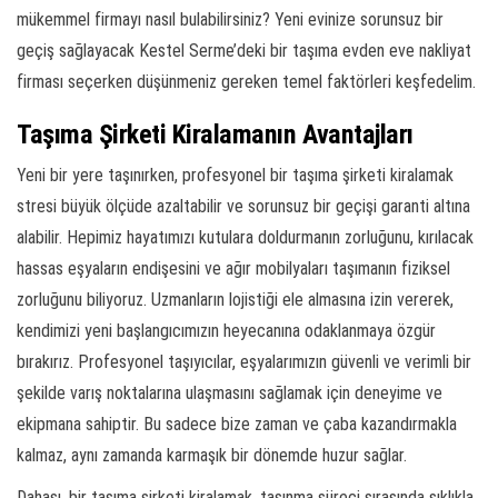
mükemmel firmayı nasıl bulabilirsiniz? Yeni evinize sorunsuz bir
geçiş sağlayacak Kestel Serme’deki bir taşıma evden eve nakliyat
firması seçerken düşünmeniz gereken temel faktörleri keşfedelim.
Taşıma Şirketi Kiralamanın Avantajları
Yeni bir yere taşınırken, profesyonel bir taşıma şirketi kiralamak
stresi büyük ölçüde azaltabilir ve sorunsuz bir geçişi garanti altına
alabilir. Hepimiz hayatımızı kutulara doldurmanın zorluğunu, kırılacak
hassas eşyaların endişesini ve ağır mobilyaları taşımanın fiziksel
zorluğunu biliyoruz. Uzmanların lojistiği ele almasına izin vererek,
kendimizi yeni başlangıcımızın heyecanına odaklanmaya özgür
bırakırız. Profesyonel taşıyıcılar, eşyalarımızın güvenli ve verimli bir
şekilde varış noktalarına ulaşmasını sağlamak için deneyime ve
ekipmana sahiptir. Bu sadece bize zaman ve çaba kazandırmakla
kalmaz, aynı zamanda karmaşık bir dönemde huzur sağlar.
Dahası, bir taşıma şirketi kiralamak, taşınma süreci sırasında sıklıkla