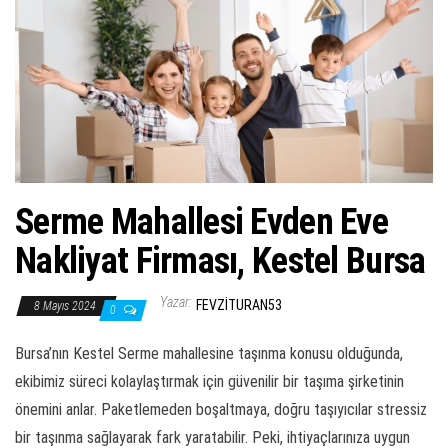
ş
t
i
r
Serme Mahallesi Evden Eve
Nakliyat Firması, Kestel Bursa
Yazar:
FEVZITURAN53
8 Mayıs 2024
0
Bursa’nın Kestel Serme mahallesine taşınma konusu olduğunda,
ekibimiz süreci kolaylaştırmak için güvenilir bir taşıma şirketinin
önemini anlar. Paketlemeden boşaltmaya, doğru taşıyıcılar stressiz
bir taşınma sağlayarak fark yaratabilir. Peki, ihtiyaçlarınıza uygun