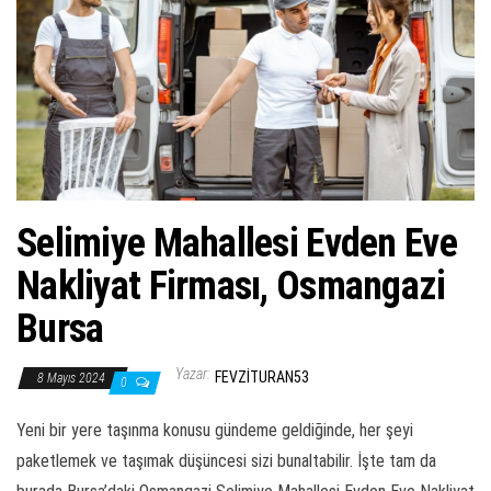
ş
t
i
r
Selimiye Mahallesi Evden Eve
Nakliyat Firması, Osmangazi
Bursa
Yazar:
FEVZITURAN53
8 Mayıs 2024
0
Yeni bir yere taşınma konusu gündeme geldiğinde, her şeyi
paketlemek ve taşımak düşüncesi sizi bunaltabilir. İşte tam da