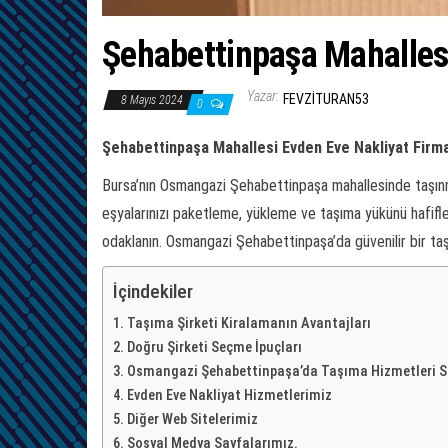
Şehabettinpaşa Mahalles
Yazar:
FEVZITURAN53
8 Mayıs 2024
0
Şehabettinpaşa Mahallesi Evden Eve Nakliyat Firm
Bursa’nın Osmangazi Şehabettinpaşa mahallesinde taşınma
eşyalarınızı paketleme, yükleme ve taşıma yükünü hafifle
odaklanın. Osmangazi Şehabettinpaşa’da güvenilir bir ta
İçindekiler
Taşıma Şirketi Kiralamanın Avantajları
Doğru Şirketi Seçme İpuçları
Osmangazi Şehabettinpaşa’da Taşıma Hizmetleri 
Evden Eve Nakliyat Hizmetlerimiz
Diğer Web Sitelerimiz
Sosyal Medya Sayfalarımız.