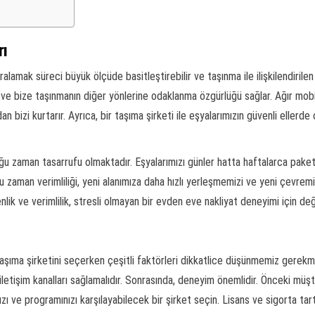
rı
ralamak süreci büyük ölçüde basitleştirebilir ve taşınma ile ilişkilendirilen
 ve bize taşınmanın diğer yönlerine odaklanma özgürlüğü sağlar. Ağır mobilya
n bizi kurtarır. Ayrıca, bir taşıma şirketi ile eşyalarımızın güvenli eller
uğu zaman tasarrufu olmaktadır. Eşyalarımızı günler hatta haftalarca paket
 Bu zaman verimliliği, yeni alanımıza daha hızlı yerleşmemizi ve yeni çevre
enlik ve verimlilik, stresli olmayan bir evden eve nakliyat deneyimi için değe
aşıma şirketini seçerken çeşitli faktörleri dikkatlice düşünmemiz gerekmekt
iletişim kanalları sağlamalıdır. Sonrasında, deneyim önemlidir. Önceki müşt
ınızı ve programınızı karşılayabilecek bir şirket seçin. Lisans ve sigorta ta