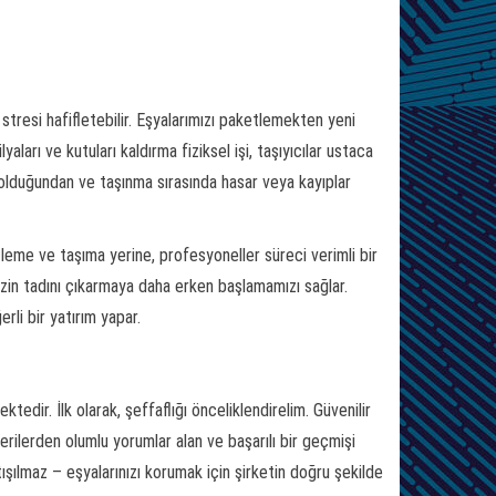
 stresi hafifletebilir. Eşyalarımızı paketlemekten yeni
ları ve kutuları kaldırma fiziksel işi, taşıyıcılar ustaca
de olduğundan ve taşınma sırasında hasar veya kayıplar
leme ve taşıma yerine, profesyoneller süreci verimli bir
mizin tadını çıkarmaya daha erken başlamamızı sağlar.
rli bir yatırım yapar.
edir. İlk olarak, şeffaflığı önceliklendirelim. Güvenilir
erilerden olumlu yorumlar alan ve başarılı bir geçmişi
rtışılmaz – eşyalarınızı korumak için şirketin doğru şekilde