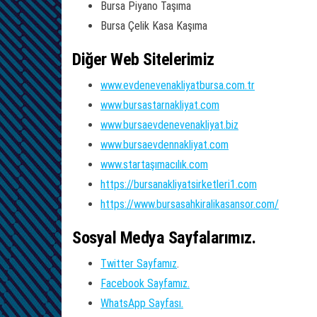
Bursa Piyano Taşıma
Bursa Çelik Kasa Kaşıma
Diğer Web Sitelerimiz
www.evdenevenakliyatbursa.com.tr
www.bursastarnakliyat.com
www.bursaevdenevenakliyat.biz
www.bursaevdennakliyat.com
www.startaşımacılık.com
https://bursanakliyatsirketleri1.com
https://www.bursasahkiralikasansor.com/
Sosyal Medya Sayfalarımız.
Twitter Sayfamız
.
Facebook Sayfamız.
WhatsApp Sayfası.