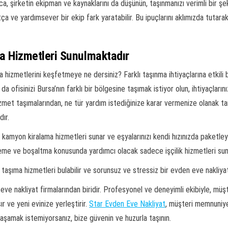
ca, şirketin ekipman ve kaynaklarını da düşünün, taşınmanızı verimli bir şe
a ve yardımsever bir ekip fark yaratabilir. Bu ipuçlarını aklımızda tutarak, 
 Hizmetleri Sunulmaktadır
izmetlerini keşfetmeye ne dersiniz? Farklı taşınma ihtiyaçlarına etkili b
da ofisinizi Bursa’nın farklı bir bölgesine taşımak istiyor olun, ihtiyaçlar
et taşımalarından, ne tür yardım istediğinize karar vermenize olanak tan
ır.
 kamyon kiralama hizmetleri sunar ve eşyalarınızı kendi hızınızda paketle
kleme ve boşaltma konusunda yardımcı olacak sadece işçilik hizmetleri su
taşıma hizmetleri bulabilir ve sorunsuz ve stressiz bir evden eve nakliyat
ve nakliyat firmalarından biridir. Profesyonel ve deneyimli ekibiyle, müşt
ır ve yeni evinize yerleştirir.
Star Evden Eve Nakliyat
, müşteri memnuniye
yaşamak istemiyorsanız, bize güvenin ve huzurla taşının.