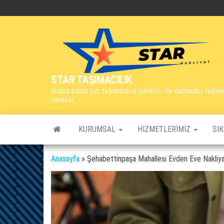
İçeriğe
atla
STAR TAŞIMACILIK
BURSA EVDEN EVE TAŞIMACILIK ŞİRKETİ – EN KAPSAMLI TAŞIM
FİRMASI
KURUMSAL
HIZMETLERIMIZ
SI
Anasayfa
»
Şehabettinpaşa Mahallesi Evden Eve Nakliya