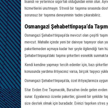
lisanslı ve yeterince sigortalı olduğundan emin olun. Ayrı
hizmetlerini unutmayın. Stresli bir taşınma sırasında dostç
sorunsuz bir taşınma deneyiminin tadını çıkarabiliriz.
Osmangazi Şehabettinpaşa’da Taşıma
Osmangazi Şehabettinpaşa’da mevcut olan çeşitli taşıma h
mevcut. Mahalle içinde yeni bir daireye taşınıyor olun ya 
paketlemeden açmaya kadar her şeyle ilgilendiği tam hizm
Şehabettinpaşa’daki taşıma şirketleri esneklik sunmaktad
Kendi kendine yapmayı tercih edenler için, bazı şirketler
konusunda yardıma ihtiyacınız varsa, birçok taşıyıcı yü
Osmangazi Şehabettinpaşa’da, özel ihtiyaçlarınıza uygun 
Star Evden Eve Taşımacılık, Bursa’nın önde gelen evden e
sunar. Eşyalarınızı özenle paketler, güvenli bir şekilde taş
size destek olmak için buradadır. Evinizi taşırken stres 