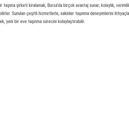
aşıma şirketi kiralamak, Bursa’da birçok avantaj sunar; kolaylık, verimlil
irler. Sunulan çeşitli hizmetlerle, sakinler taşınma deneyimlerini ihtiyaçl
, yeni bir eve taşınma sürecini kolaylaştırabilir.