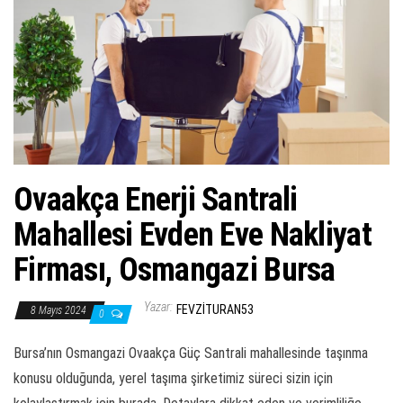
ş
t
i
r
Ovaakça Enerji Santrali
Mahallesi Evden Eve Nakliyat
Firması, Osmangazi Bursa
Yazar:
FEVZITURAN53
8 Mayıs 2024
0
Bursa’nın Osmangazi Ovaakça Güç Santrali mahallesinde taşınma
konusu olduğunda, yerel taşıma şirketimiz süreci sizin için