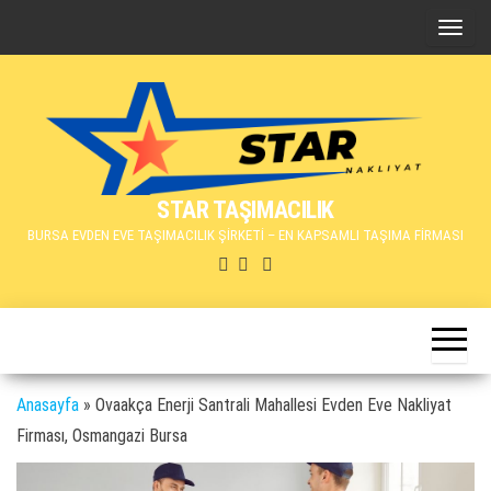
İçeriğe
N
atla
a
v
i
g
a
STAR TAŞIMACILIK
s
BURSA EVDEN EVE TAŞIMACILIK ŞİRKETİ – EN KAPSAMLI TAŞIMA FİRMASI
y
o
n
u
d
e
Anasayfa
»
Ovaakça Enerji Santrali Mahallesi Evden Eve Nakliyat
ğ
Firması, Osmangazi Bursa
i