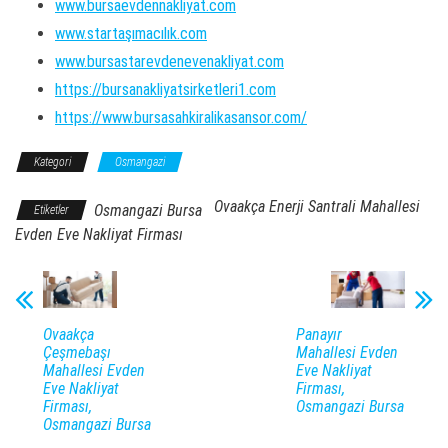
www.bursaevdennakliyat.com
www.startaşımacılık.com
www.bursastarevdenevenakliyat.com
https://bursanakliyatsirketleri1.com
https://www.bursasahkiralikasansor.com/
Kategori
Osmangazi
Ovaakça Enerji Santrali Mahallesi
Osmangazi Bursa
Etiketler
Evden Eve Nakliyat Firması
Ovaakça
Panayır
Çeşmebaşı
Mahallesi Evden
Mahallesi Evden
Eve Nakliyat
Eve Nakliyat
Firması,
Firması,
Osmangazi Bursa
Osmangazi Bursa