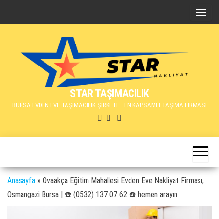
İçeriğe
N
atla
a
v
i
g
a
STAR TAŞIMACILIK
s
BURSA EVDEN EVE TAŞIMACILIK ŞİRKETİ – EN KAPSAMLI TAŞIMA FİRMASI
y
o
n
u
d
e
Anasayfa
»
Ovaakça Eğitim Mahallesi Evden Eve Nakliyat Firması,
ğ
Osmangazi Bursa | ☎️ (0532) 137 07 62 ☎️ hemen arayın
i