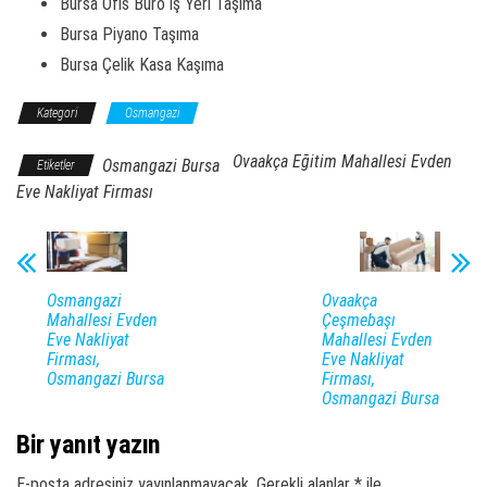
Bursa Ofis Büro iş Yeri Taşıma
Bursa Piyano Taşıma
Bursa Çelik Kasa Kaşıma
Kategori
Osmangazi
Ovaakça Eğitim Mahallesi Evden
Osmangazi Bursa
Etiketler
Eve Nakliyat Firması
Osmangazi
Ovaakça
Mahallesi Evden
Çeşmebaşı
Eve Nakliyat
Mahallesi Evden
Firması,
Eve Nakliyat
Osmangazi Bursa
Firması,
Osmangazi Bursa
Bir yanıt yazın
E-posta adresiniz yayınlanmayacak.
Gerekli alanlar
*
ile