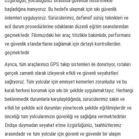
Özgürlüğün, yolculuğunuz sırasında güvende hissetmekle
başladığına inanıyoruz. Bu hedefe ulaşmak için sıkı güvenlik
önlemleri uyguluyoruz. Sürücülerimiz, defansif sürüş teknikleri ve
acil durum prosedürlerine odaklanan düzenli eğitim seanslarından
geçmektedir. Filomuzdaki her araç titizlikle bakımlıdır, performans
ve güvenlik standartlarını sağlamak için detaylı kontrollerden
geçmektedir.
Ayrıca, tüm araçlarımızı GPS takip sistemleri ile donatıyor, rotaları
gerçek zamanlı olarak izleyerek etkili ve güvenli seyahatleri
sağlıyoruz. Tüm yolcular için emniyet kemerleri zorunludur ve bu
kuralı herkesi korumak için sıkı bir şekilde uygulamaktayız. Herhangi
beklenmedik durumlarla karşılaşıldığında, sürücülerimiz sakin ve
etkili bir şekilde acil durumları yönetecek şekilde eğitilmişlerdir ve
önceliği tüm yolcularımızın güvenliği ve sağlığına vermektedirler.
Endişe duymadan seyahat etme özgürlüğünüz, taahhütlerimiz
arasındadır ve tüm yolcular için güvenli ve güvenilir bir ulaşım