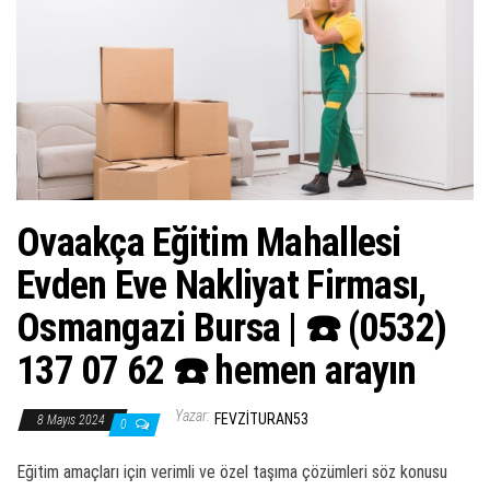
ş
t
i
r
Ovaakça Eğitim Mahallesi
Evden Eve Nakliyat Firması,
Osmangazi Bursa | ☎️ (0532)
137 07 62 ☎️ hemen arayın
Yazar:
FEVZITURAN53
8 Mayıs 2024
0
Eğitim amaçları için verimli ve özel taşıma çözümleri söz konusu