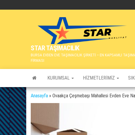
İçeriğe
atla
STAR TAŞIMACILIK
BURSA EVDEN EVE TAŞIMACILIK ŞİRKETİ – EN KAPSAMLI TAŞIM
FİRMASI
KURUMSAL
HIZMETLERIMIZ
SI
Anasayfa
»
Ovaakça Çeşmebaşı Mahallesi Evden Eve Nak