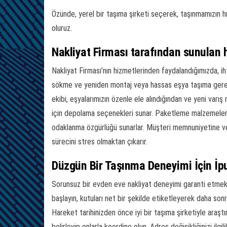
Özünde, yerel bir taşıma şirketi seçerek, taşınmamızın hız
oluruz.
Nakliyat Firması tarafından sunulan 
Nakliyat Firması’nın hizmetlerinden faydalandığımızda, ih
sökme ve yeniden montaj veya hassas eşya taşıma gereks
ekibi, eşyalarımızın özenle ele alındığından ve yeni varış
için depolama seçenekleri sunar. Paketleme malzemeleri s
odaklanma özgürlüğü sunarlar. Müşteri memnuniyetine ve 
sürecini stres olmaktan çıkarır.
Düzgün Bir Taşınma Deneyimi İçin İpu
Sorunsuz bir evden eve nakliyat deneyimi garanti etmek 
başlayın, kutuları net bir şekilde etiketleyerek daha sonr
Hareket tarihinizden önce iyi bir taşıma şirketiyle araştı
belirleyip onlarla koordine olun. Adres değişikliğinizi ilgi