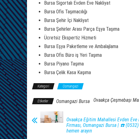
Bursa Sigortalı Evden Eve Nakliyat
Bursa Ofis Taşımacılığı
Bursa Şehir İçi Nakliyat
Bursa Şehirler Arası Parça Eşya Taşıma
Ücretsiz Ekspertiz Hizmeti
Bursa Eşya Paketleme ve Ambalajlama
Bursa Ofis Büro iş Yeri Taşıma
Bursa Piyano Taşıma
Bursa Çelik Kasa Kaşıma
Kategori
Osmangazi
Ovaakça Çeşmebaşı Maha
Osmangazi Bursa
Etiketler
Ovaakça Eğitim Mahallesi Evden Eve 
Firması, Osmangazi Bursa | ☎️ (0532
hemen arayın