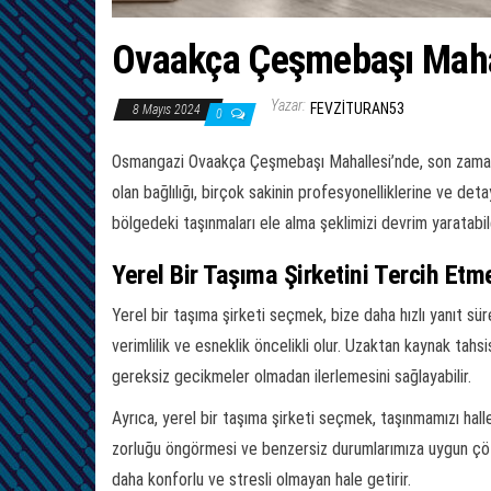
Ovaakça Çeşmebaşı Mahal
Yazar:
FEVZITURAN53
8 Mayıs 2024
0
Osmangazi Ovaakça Çeşmebaşı Mahallesi’nde, son zamanl
olan bağlılığı, birçok sakinin profesyonelliklerine ve de
bölgedeki taşınmaları ele alma şeklimizi devrim yaratabil
Yerel Bir Taşıma Şirketini Tercih Etm
Yerel bir taşıma şirketi seçmek, bize daha hızlı yanıt sürel
verimlilik ve esneklik öncelikli olur. Uzaktan kaynak tahsi
gereksiz gecikmeler olmadan ilerlemesini sağlayabilir.
Ayrıca, yerel bir taşıma şirketi seçmek, taşınmamızı halle
zorluğu öngörmesi ve benzersiz durumlarımıza uygun çözüm
daha konforlu ve stresli olmayan hale getirir.