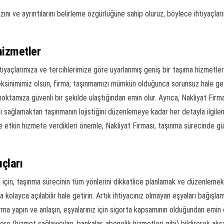
ını ve ayrıntılarını belirleme özgürlüğüne sahip oluruz, böylece ihtiyaçlarım
hizmetler
tiyaçlarımıza ve tercihlerimize göre uyarlanmış geniş bir taşıma hizmetler
inimimiz olsun, firma, taşınmamızı mümkün olduğunca sorunsuz hale geti
 noktamıza güvenli bir şekilde ulaştığından emin olur. Ayrıca, Nakliyat Firm
ağlamaktan taşınmanın lojistiğini düzenlemeye kadar her detayla ilgileni
etkin hizmete verdikleri önemle, Nakliyat Firması, taşınma sürecinde güve
çları
için, taşınma sürecinin tüm yönlerini dikkatlice planlamak ve düzenlemek
a kolayca açılabilir hale getirin. Artık ihtiyacınız olmayan eşyaları bağış
rma yapın ve anlaşın, eşyalarınız için sigorta kapsamının olduğundan emin ol
lilere (hizmet sağlayıcıları, bankalar, abonelik hizmetleri gibi) bildirerek a