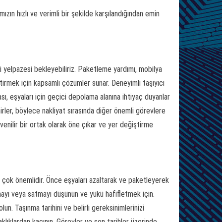
ızın hızlı ve verimli bir şekilde karşılandığından emin
i yelpazesi bekleyebiliriz. Paketleme yardımı, mobilya
rmek için kapsamlı çözümler sunar. Deneyimli taşıyıcı
ası, eşyaları için geçici depolama alanına ihtiyaç duyanlar
rler, böylece nakliyat sırasında diğer önemli görevlere
nilir bir ortak olarak öne çıkar ve yer değiştirme
 çok önemlidir. Önce eşyaları azaltarak ve paketleyerek
lamayı veya satmayı düşünün ve yükü hafifletmek için.
un. Taşınma tarihini ve belirli gereksinimlerinizi
ksaklıklardan kaçının. Görevler ve son tarihler üzerinde