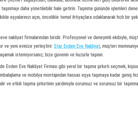
ce taşınmayı daha yönetilebilir hale getirin. Taşınma gününde işlemleri d
kilde eşyalarınızı açın, öncelikle temel ihtiyaçlara odaklanarak hızlı bir şek
ve nakliyat firmalarından biridir. Profesyonel ve deneyimli ekibiyle, müşt
ır ve yeni evinize yerleştirir.
Star Evden Eve Nakliyat
, müşteri memnuniye
yaşamak istemiyorsanız, bize güvenin ve huzurla taşının.
vden Eve Nakliyat Firması gibi yerel bir taşıma şirketi seçmek, kişiselleş
mbalajlama ve mobilya montajından hassas eşya taşımaya kadar geniş hizm
ilir ve etkili taşıma şirketinin yardımıyla sorunsuz ve sorunsuz bir taşınma