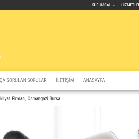
KURUMSAL
HIZMETLE
A
KÇA SORULAN SORULAR
İLETIŞIM
ANASAYFA
liyat Firması, Osmangazi Bursa