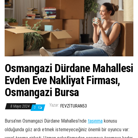
ş
t
i
r
Osmangazi Dürdane Mahallesi
Evden Eve Nakliyat Firması,
Osmangazi Bursa
Yazar:
FEVZITURAN53
8 Mayıs 2024
0
Bursa’nın Osmangazi Dürdane Mahallesi’nde
taşınma
konusu
olduğunda göz ardı etmek istemeyeceğiniz önemli bir oyuncu var: