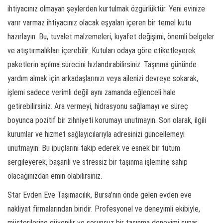
ihtiyacınız olmayan şeylerden kurtulmak özgürlüktür. Yeni evinize
varır varmaz ihtiyacınız olacak eşyaları içeren bir temel kutu
hazırlayın. Bu, tuvalet malzemeleri, kıyafet değişimi, önemli belgeler
ve atıştırmalıkları içerebilir. Kutuları odaya göre etiketleyerek
paketlerin açılma sürecini hızlandırabilirsiniz. Taşınma gününde
yardım almak için arkadaşlarınızı veya ailenizi devreye sokarak,
işlemi sadece verimli değil aynı zamanda eğlenceli hale
getirebilirsiniz. Ara vermeyi, hidrasyonu sağlamayı ve süreç
boyunca pozitif bir zihniyeti korumayı unutmayın. Son olarak, ilgili
kurumlar ve hizmet sağlayıcılarıyla adresinizi güncellemeyi
unutmayın. Bu ipuçlarını takip ederek ve esnek bir tutum
sergileyerek, başarılı ve stressiz bir taşınma işlemine sahip
olacağınızdan emin olabilirsiniz.
Star Evden Eve Taşımacılık, Bursa’nın önde gelen evden eve
nakliyat firmalarından biridir. Profesyonel ve deneyimli ekibiyle,
müşterilerine güvenilir ve sorunsuz bir taşınma deneyimi sunar.