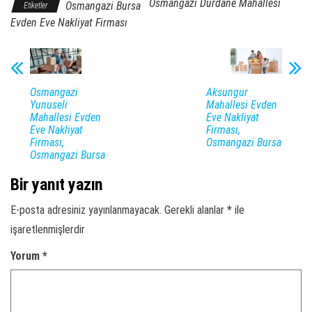
Osmangazi Dürdane Mahallesi
Osmangazi Bursa
Etiketler
Evden Eve Nakliyat Firması
Osmangazi
Aksungur
Yunuseli
Mahallesi Evden
Mahallesi Evden
Eve Nakliyat
Eve Nakliyat
Firması,
Firması,
Osmangazi Bursa
Osmangazi Bursa
Bir yanıt yazın
E-posta adresiniz yayınlanmayacak.
Gerekli alanlar
*
ile
işaretlenmişlerdir
Yorum
*