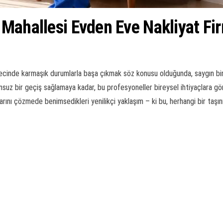
 Mahallesi Evden Eve Nakliyat Fi
cinde karmaşık durumlarla başa çıkmak söz konusu olduğunda, saygın bir taş
suz bir geçiş sağlamaya kadar, bu profesyoneller bireysel ihtiyaçlara gör
larını çözmede benimsedikleri yenilikçi yaklaşım – ki bu, herhangi bir taşı