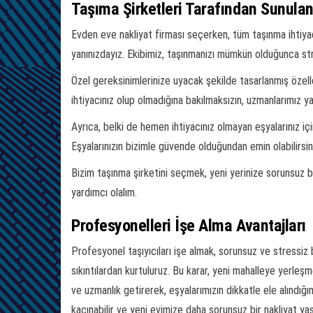
Taşıma Şirketleri Tarafından Sunula
Evden eve nakliyat firması seçerken, tüm taşınma ihtiya
yanınızdayız. Ekibimiz, taşınmanızı mümkün olduğunca str
Özel gereksinimlerinize uyacak şekilde tasarlanmış özell
ihtiyacınız olup olmadığına bakılmaksızın, uzmanlarımız y
Ayrıca, belki de hemen ihtiyacınız olmayan eşyalarınız iç
Eşyalarınızın bizimle güvende olduğundan emin olabilirsin
Bizim taşınma şirketini seçmek, yeni yerinize sorunsuz b
yardımcı olalım.
Profesyonelleri İşe Alma Avantajları
Profesyonel taşıyıcıları işe almak, sorunsuz ve stressiz
sıkıntılardan kurtuluruz. Bu karar, yeni mahalleye yerle
ve uzmanlık getirerek, eşyalarımızın dikkatle ele alındığ
kaçınabilir ve yeni evimize daha sorunsuz bir nakliyat yaşa