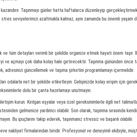
i kazandırır. Taşınmayı günler hatta haftalarca düzenleyip gerçekleştirm
e stres seviyelerimizi azaltmakla kalmaz, aynı zamanda bu önemli yaşam de
ve tüm detayları verimli bir şekilde organize etmek hayati önem taşır. İlk 
meyi ve açmayı çok daha kolay hale getirecektir. Taşınma gününden önce t
mek, adresinizi güncellemek ve taşıma şirketini programlamayı içermelidir.
ları odalarla net bir şekilde etiketleyin. Gelişinizde kolay erişim için gerek
reksinimlerle dolu bir çanta hazırlamayı unutmayın.
letişim kurun. Kırılgan eşyalar veya özel gereksinimlerle ilgili net talimatl
 üstesinden gelmenize yardımcı olabilir. Son olarak, taşınma sırasında kendi
ın. Bu ipuçlarını takip ederek, taşınmanız stressiz ve başarılı olabilir.
ve nakliyat firmalarından biridir. Profesyonel ve deneyimli ekibiyle, müşt