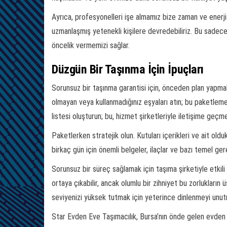
Ayrıca, profesyonelleri işe almamız bize zaman ve enerj
uzmanlaşmış yetenekli kişilere devredebiliriz. Bu sadec
öncelik vermemizi sağlar.
Düzgün Bir Taşınma İçin İpuçları
Sorunsuz bir taşınma garantisi için, önceden plan yapmak 
olmayan veya kullanmadığınız eşyaları atın; bu paketle
listesi oluşturun; bu, hizmet şirketleriyle iletişime geç
Paketlerken stratejik olun. Kutuları içerikleri ve ait olduk
birkaç gün için önemli belgeler, ilaçlar ve bazı temel ge
Sorunsuz bir süreç sağlamak için taşıma şirketiyle etkili i
ortaya çıkabilir, ancak olumlu bir zihniyet bu zorlukların
seviyenizi yüksek tutmak için yeterince dinlenmeyi unutmay
Star Evden Eve Taşımacılık, Bursa’nın önde gelen evden e