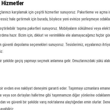
n Hizmetler
çlarınızı karşılamak için çeşitli hizmetler sunuyoruz. Paketleme ve açma
essiz hale getirmek için burada, böylece yeni evinize yerleşmeye odaklana
eştirilebilir taşıma paketleri sunuyoruz. Mobilyaların sökülmesi veya ele
ardıma hazır. Bizim için, dikkat ve verimlilikle ele alamayacağımız hiçbir 
in güvenli depolama seçenekleri sunuyoruz. Tesislerimiz, eşyalarınızı ihtiy
iz.
ir şekilde geçiş yapmayı seçmek anlamına gelir. Omuzlarınızdaki yükü alal
 bir evden eve nakliyat deneyimi garanti eder. Taşınmayı uzmanlara emanet
şme veya son detayları halletme gibi taşınmamızın diğer yönlerine odaklan
ından ve güvenli bir şekilde varış noktalarına ulaştığından emin olurlar. D
yabiliriz.