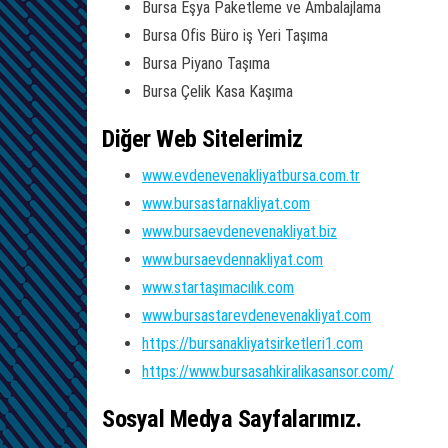
Bursa Eşya Paketleme ve Ambalajlama
Bursa Ofis Büro iş Yeri Taşıma
Bursa Piyano Taşıma
Bursa Çelik Kasa Kaşıma
Diğer Web Sitelerimiz
www.evdenevenakliyatbursa.com.tr
www.bursastarnakliyat.com
www.bursaevdenevenakliyat.biz
www.bursaevdennakliyat.com
www.startaşımacılık.com
www.bursastarevdenevenakliyat.com
https://bursanakliyatsirketleri1.com
https://www.bursasahkiralikasansor.com/
Sosyal Medya Sayfalarımız.