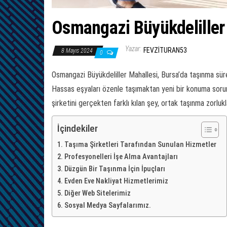
Osmangazi Büyükdeliller
Yazar:
FEVZITURAN53
8 Mayıs 2024
0
Osmangazi Büyükdeliller Mahallesi, Bursa’da taşınma süre
Hassas eşyaları özenle taşımaktan yeni bir konuma sorun
şirketini gerçekten farklı kılan şey, ortak taşınma zorluk
İçindekiler
Taşıma Şirketleri Tarafından Sunulan Hizmetler
Profesyonelleri İşe Alma Avantajları
Düzgün Bir Taşınma İçin İpuçları
Evden Eve Nakliyat Hizmetlerimiz
Diğer Web Sitelerimiz
Sosyal Medya Sayfalarımız.