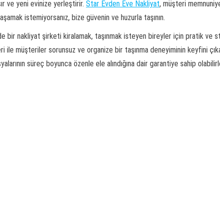
ır ve yeni evinize yerleştirir.
Star Evden Eve Nakliyat
, müşteri memnuniye
yaşamak istemiyorsanız, bize güvenin ve huzurla taşının.
 bir nakliyat şirketi kiralamak, taşınmak isteyen bireyler için pratik ve 
eri ile müşteriler sorunsuz ve organize bir taşınma deneyiminin keyfini çı
alarının süreç boyunca özenle ele alındığına dair garantiye sahip olabilirl