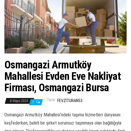
ş
t
i
r
Osmangazi Armutköy
Mahallesi Evden Eve Nakliyat
Firması, Osmangazi Bursa
Yazar:
FEVZITURAN53
8 Mayıs 2024
0
Osmangazi Armutköy Mahallesi’ndeki taşıma hizmetleri dünyasını
keşfederken, belirli bir şirket sorunsuz taşınmaya olan bağlılığıyla