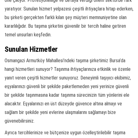
öne çıkıyor. Profesyonelliğe ve detaya verdiği önem sektörde fark
yaratıyor. Sunulan hizmet yelpazesi çeşitli ihtiyaçlara hitap ederken,
bu şirketi gerçekten farklı kılan şey müşteri memnuniyetine olan
kararlılığıdır. Bu taşıma şirketini güvenilir bir tercih haline getiren
temel unsurları keşfedin.
Sunulan Hizmetler
Osmangazi Armutköy Mahallesi’ndeki taşıma şirketimiz Bursa’da
hangi hizmetleri sunuyor? Taşınma ihtiyaçlarınıza etkinlik ve özenle
yanıt veren çeşitli hizmetler sunuyoruz. Deneyimli taşıyıcı ekibimiz,
eşyalarınızı güvenli bir şekilde paketlemeden yeni yerinize güvenli
bir şekilde taşınmasına kadar taşınma sürecinizin tüm yönlerini ele
alacaktır. Eşyalarınızı en üst düzeyde güvence altına almayı ve
sağlam bir şekilde yeni evlerine ulaşmalarını sağlamayı bize
güvenebilirsiniz.
Ayrıca tercihlerinize ve bütçenize uygun özelleştirilebilir taşıma