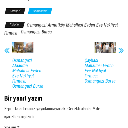
Kategori
Osmangazi
Osmangazi Armutköy Mahallesi Evden Eve Nakliyat
Etiketler
Osmangazi Bursa
Firması
Osmangazi
Çaybaşı
Alaaddin
Mahallesi Evden
Mahallesi Evden
Eve Nakliyat
Eve Nakliyat
Firması,
Firması,
Osmangazi Bursa
Osmangazi Bursa
Bir yanıt yazın
E-posta adresiniz yayınlanmayacak.
Gerekli alanlar
*
ile
işaretlenmişlerdir
Yorum
*