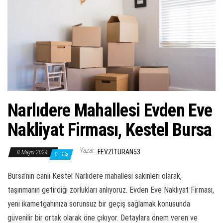
ş
t
i
r
Narlıdere Mahallesi Evden Eve
Nakliyat Firması, Kestel Bursa
Yazar:
FEVZITURAN53
8 Mayıs 2024
0
Bursa’nın canlı Kestel Narlıdere mahallesi sakinleri olarak,
taşınmanın getirdiği zorlukları anlıyoruz. Evden Eve Nakliyat Firması,
yeni ikametgahınıza sorunsuz bir geçiş sağlamak konusunda
güvenilir bir ortak olarak öne çıkıyor. Detaylara önem veren ve