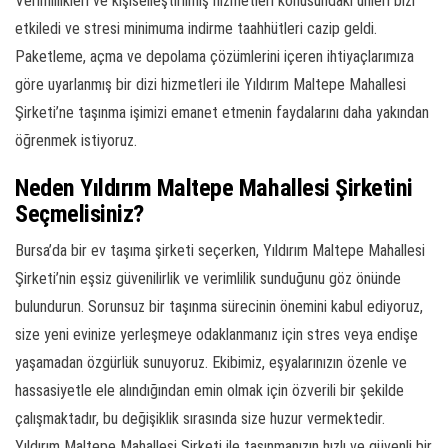
Verimlilikleri ve kişiselleştirilmiş hizmetleri konusundaki ünleri bizi
etkiledi ve stresi minimuma indirme taahhütleri cazip geldi.
Paketleme, açma ve depolama çözümlerini içeren ihtiyaçlarımıza
göre uyarlanmış bir dizi hizmetleri ile Yıldırım Maltepe Mahallesi
Şirketi’ne taşınma işimizi emanet etmenin faydalarını daha yakından
öğrenmek istiyoruz.
Neden Yıldırım Maltepe Mahallesi Şirketini
Seçmelisiniz?
Bursa’da bir ev taşıma şirketi seçerken, Yıldırım Maltepe Mahallesi
Şirketi’nin eşsiz güvenilirlik ve verimlilik sunduğunu göz önünde
bulundurun. Sorunsuz bir taşınma sürecinin önemini kabul ediyoruz,
size yeni evinize yerleşmeye odaklanmanız için stres veya endişe
yaşamadan özgürlük sunuyoruz. Ekibimiz, eşyalarınızın özenle ve
hassasiyetle ele alındığından emin olmak için özverili bir şekilde
çalışmaktadır, bu değişiklik sırasında size huzur vermektedir.
Yıldırım Maltepe Mahallesi Şirketi ile taşınmanızın hızlı ve güvenli bir