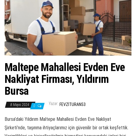
ş
t
i
r
Maltepe Mahallesi Evden Eve
Nakliyat Firması, Yıldırım
Bursa
Yazar:
FEVZITURAN53
8 Mayıs 2024
0
Bursa’daki Yıldırım Maltepe Mahallesi Evden Eve Nakliyat
Şirketi’nde, taşınma ihtiyaçlarımız için güvenilir bir ortak keşfettik.