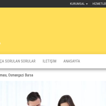
KURUMSAL
HIZMETLE
A
KÇA SORULAN SORULAR
İLETIŞIM
ANASAYFA
rması, Osmangazi Bursa