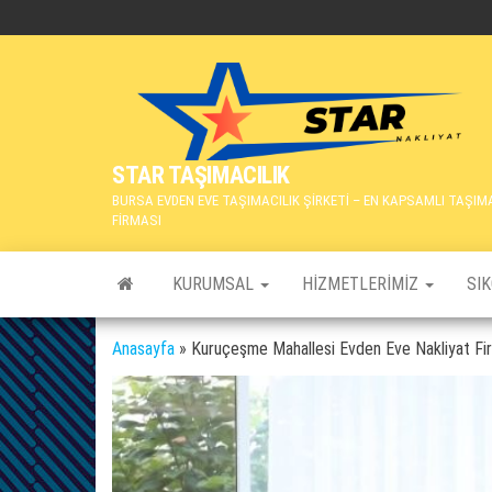
İçeriğe
atla
STAR TAŞIMACILIK
BURSA EVDEN EVE TAŞIMACILIK ŞİRKETİ – EN KAPSAMLI TAŞIM
FİRMASI
KURUMSAL
HIZMETLERIMIZ
SI
Anasayfa
»
Kuruçeşme Mahallesi Evden Eve Nakliyat Fi