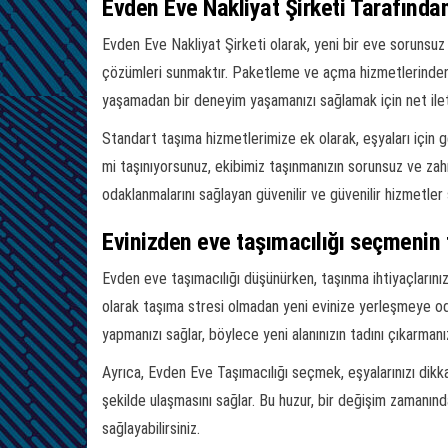
Evden Eve Nakliyat Şirketi Tarafında
Evden Eve Nakliyat Şirketi olarak, yeni bir eve sorunsu
çözümleri sunmaktır. Paketleme ve açma hizmetlerinden m
yaşamadan bir deneyim yaşamanızı sağlamak için net ilet
Standart taşıma hizmetlerimize ek olarak, eşyaları için ge
mi taşınıyorsunuz, ekibimiz taşınmanızın sorunsuz ve zah
odaklanmalarını sağlayan güvenilir ve güvenilir hizmetler
Evinizden eve taşımacılığı seçmenin 
Evden eve taşımacılığı düşünürken, taşınma ihtiyaçlarınız 
olarak taşıma stresi olmadan yeni evinize yerleşmeye odak
yapmanızı sağlar, böylece yeni alanınızın tadını çıkarmanı
Ayrıca, Evden Eve Taşımacılığı seçmek, eşyalarınızı dikka
şekilde ulaşmasını sağlar. Bu huzur, bir değişim zamanında
sağlayabilirsiniz.