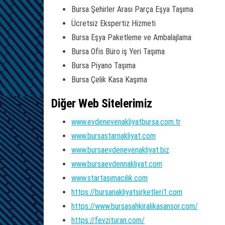
Bursa Şehirler Arası Parça Eşya Taşıma
Ücretsiz Ekspertiz Hizmeti
Bursa Eşya Paketleme ve Ambalajlama
Bursa Ofis Büro iş Yeri Taşıma
Bursa Piyano Taşıma
Bursa Çelik Kasa Kaşıma
Diğer Web Sitelerimiz
www.evdenevenakliyatbursa.com.tr
www.bursastarnakliyat.com
www.bursaevdenevenakliyat.biz
www.bursaevdennakliyat.com
www.startaşımacılık.com
https://bursanakliyatsirketleri1.com
https://www.bursasahkiralikasansor.com/
https://fevzituran.com/