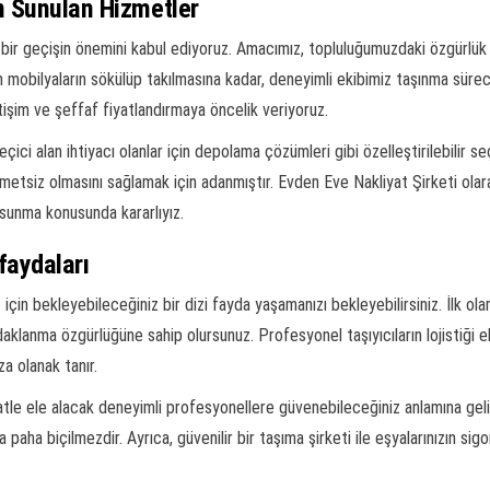
n Sunulan Hizmetler
z bir geçişin önemini kabul ediyoruz. Amacımız, topluluğumuzdaki özgürlük
obilyaların sökülüp takılmasına kadar, deneyimli ekibimiz taşınma sürecin
işim ve şeffaf fiyatlandırmaya öncelik veriyoruz.
çici alan ihtiyacı olanlar için depolama çözümleri gibi özelleştirilebilir 
metsiz olmasını sağlamak için adanmıştır. Evden Eve Nakliyat Şirketi ola
 sunma konusunda kararlıyız.
faydaları
için bekleyebileceğiniz bir dizi fayda yaşamanızı bekleyebilirsiniz. İlk ola
lanma özgürlüğüne sahip olursunuz. Profesyonel taşıyıcıların lojistiği ele
za olanak tanır.
tle ele alacak deneyimli profesyonellere güvenebileceğiniz anlamına gelir
 paha biçilmezdir. Ayrıca, güvenilir bir taşıma şirketi ile eşyalarınızın sig