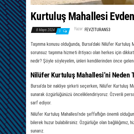
Kurtuluş Mahallesi Evden 
Yazar:
FEVZITURAN53
8 Mayıs 2024
0
Taşınma konusu olduğunda, Bursa’daki Nilüfer Kurtuluş Ma
sorunsuz taşınma hizmeti ihtiyacı olan herkes için dikkat
nedir? Şöyle söyleyelim, ünleri kendilerinden önce gelene
Nilüfer Kurtuluş Mahallesi’ni Neden 
Bursa’da bir nakliye şirketi seçerken, Nilüfer Kurtuluş Ma
sunarak özgürlüğünüzü önceliklendiriyoruz. Özverili perso
sarf ediyor.
Nilüfer Kurtuluş Mahallesi’nde şeffaflığın önemli olduğu
bilerek huzur bulabilirsiniz. Özgürlüğe olan bağlılığımız,
sunarız.