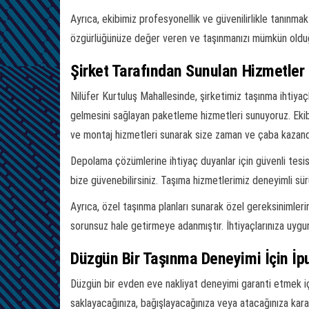
Ayrıca, ekibimiz profesyonellik ve güvenilirlikle tanınm
özgürlüğünüze değer veren ve taşınmanızı mümkün olduğ
Şirket Tarafından Sunulan Hizmetler
Nilüfer Kurtuluş Mahallesinde, şirketimiz taşınma ihtiyaçl
gelmesini sağlayan paketleme hizmetleri sunuyoruz. Ekibim
ve montaj hizmetleri sunarak size zaman ve çaba kazand
Depolama çözümlerine ihtiyaç duyanlar için güvenli tesis
bize güvenebilirsiniz. Taşıma hizmetlerimiz deneyimli sürü
Ayrıca, özel taşınma planları sunarak özel gereksinimle
sorunsuz hale getirmeye adanmıştır. İhtiyaçlarınıza uygun
Düzgün Bir Taşınma Deneyimi İçin İpu
Düzgün bir evden eve nakliyat deneyimi garanti etmek için,
saklayacağınıza, bağışlayacağınıza veya atacağınıza karar