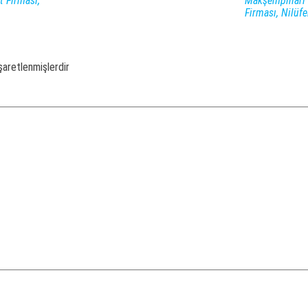
t Firması,
Makşempınarı 
Firması, Nilüf
işaretlenmişlerdir