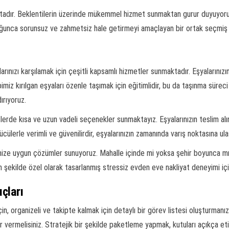
aktadır. Beklentilerin üzerinde mükemmel hizmet sunmaktan gurur duyuyoruz
unca sorunsuz ve zahmetsiz hale getirmeyi amaçlayan bir ortak seçmiş 
arınızı karşılamak için çeşitli kapsamlı hizmetler sunmaktadır. Eşyalarınızı
iz kırılgan eşyaları özenle taşımak için eğitimlidir, bu da taşınma süreci
ırıyoruz.
lerde kısa ve uzun vadeli seçenekler sunmaktayız. Eşyalarınızın teslim a
cülerle verimli ve güvenilirdir, eşyalarınızın zamanında varış noktasına ula
rinize uygun çözümler sunuyoruz. Mahalle içinde mi yoksa şehir boyunca m
 şekilde özel olarak tasarlanmış stressiz evden eve nakliyat deneyimi için
çları
 organizeli ve takipte kalmak için detaylı bir görev listesi oluşturmanızı ö
 vermelisiniz. Stratejik bir şekilde paketleme yapmak, kutuları açıkça eti