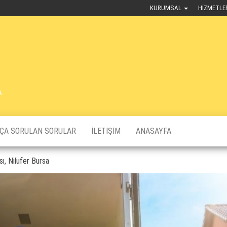
KURUMSAL
HIZMETLE
A
KÇA SORULAN SORULAR
İLETIŞIM
ANASAYFA
ı, Nilüfer Bursa