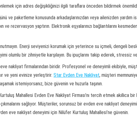
önlemek için adres değişikliğinizi ilgili taraflara önceden bildirmek önemlidi
günü ve paketleme konusunda arkadaşlarınızdan veya ailenizden yardım iste
pın ve rezervasyon yaptırın. Elektronik eşyalarınızı bağlantılarını kesmed
utmayın. Enerji seviyenizi korumak için yeterince su içmeli, dengeli besle
imi olumlu bir zihniyetle karşılayın. Bu ipuçlarını takip ederek, stressiz v
ve nakliyat firmalarından biridir. Profesyonel ve deneyimli ekibiyle, müşt
ır ve yeni evinize yerleştirir.
Star Evden Eve Nakliyat
, müşteri memnuniye
yaşamak istemiyorsanız, bize güvenin ve huzurla taşının.
 Kurtuluş Mahallesi Evden Eve Nakliyat Firması’nı tercih etmek akıllıca bir
ıkmalarını sağlıyor. Müşteriler, sorunsuz bir evden eve nakliyat deneyimi i
vden eve nakliyat deneyimi için Nilüfer Kurtuluş Mahallesi’ne güvenin.