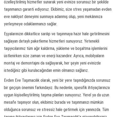
özelleştirilmiş hizmetler sunarak yeni evinize sorunsuz bir şekilde
taşınmanızı garanti ediyoruz. Ekibimiz, size stres yaşamadan evden
eve nakliyat deneyimi sunmaya adanmış olup, yeni mekânınıza
yerleşmeye odaklanmanızı sağlar.
Eşyalarınızın dikkatlice sarılıp ve taşınmaya hazır hale getirilmesini
sağlayan detaylı paketleme hizmetleri sunuyoruz. Yetenekli
taşıyıcılarımız tüm ağır kaldırma, yükleme ve boşaltma işlemlerini
üstlenirken size zaman ve enerji kazandırır. Ayrıca, mobilyaların
montaj ve demontajını da sağlayarak, her şeyin yeni evinizde
istediğiniz gibi kurulacağından emin olmanızı sağlarız.
Evden Eve Taşımacılık olarak, yeni bir yere taşındığınızda sorunsuz
bir geçişin önemini farkındayız. Bu nedenle, spesifik ihtiyaçlarınıza
uygun kişiselleştirilmiş taşıma planları sunuyoruz. Yerel ya da uzun
mesafe taşınıyor olun, ekibimiz burada ve taşınmanızı mümkün
olduğunca sorunsuz ve stressiz hale getirmek için yanınızda. Tüm
taşıma ihtiyaçlarınız için Evden Eve Taşımacılık’a güvenebilirsiniz.