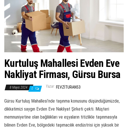
ş
t
i
r
Kurtuluş Mahallesi Evden Eve
Nakliyat Firması, Gürsu Bursa
Yazar:
FEVZITURAN53
8 Mayıs 2024
0
Gürsu Kurtuluş Mahallesi’nde taşınma konusunu düşündüğümüzde,
dikkatimizi saygın Evden Eve Nakliyat Şirketi çekti. Müşteri
memnuniyetine olan bağlılıkları ve eşyaların titizlikle taşınmasıyla
bilinen Evden Eve, bölgedeki taşımacılık endüstrisi için yüksek bir