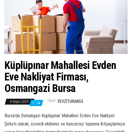
ş
t
i
r
Küplüpınar Mahallesi Evden
Eve Nakliyat Firması,
Osmangazi Bursa
Yazar:
FEVZITURAN53
8 Mayıs 2024
0
Bursa’da Osmangazi Küplüpınar Mahallesi Evden Eve Nakliyat
Şirketi olarak, özverili ekibimiz ve benzersiz taşınma ihtiyaçlarınıza