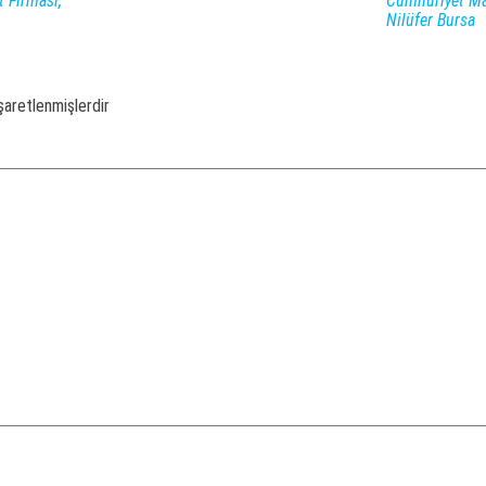
t Firması,
Cumhuriyet Mah
Nilüfer Bursa
işaretlenmişlerdir