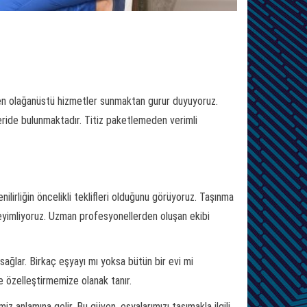
a
eden olağanüstü hizmetler sunmaktan gurur duyuyoruz.
eride bulunmaktadır. Titiz paketlemeden verimli
lirliğin öncelikli teklifleri olduğunu görüyoruz. Taşınma
eneyimliyoruz. Uzman profesyonellerden oluşan ekibi
ağlar. Birkaç eşyayı mı yoksa bütün bir evi mi
e özelleştirmemize olanak tanır.
 anlamına gelir. Bu güven, eşyalarımızı taşımakla ilgili