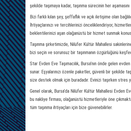
şekilde taşımaya kadar, taşınma sürecinin her aşamasını ti
Bizi farklı kılan şey, şeffaflık ve açık iletişime olan bağlı
İhtiyaçlarınızı ve tercihlerinizi önceliklendiriyor, hizmet
beklentilerinizi aşan olağanüstü bir hizmet sunmak konus
Taşınma şirketimizde, Nilüfer Kültür Mahallesi sakinlerine
bizi seçin ve sorunsuz bir taşınmanın özgürlüğünü keşfed
Star Evden Eve Taşımacılık, Bursa’nın önde gelen evden e
sunar. Eşyalarınızı özenle paketler, güvenli bir şekilde taş
size destek olmak için buradadır. Evinizi taşırken stres 
Genel olarak, Bursa’da Nilüfer Kültür Mahallesi Evden Eve
bu nakliye firması, olağanüstü hizmetleriyle öne çıkmakta
tüm taşınma ihtiyaçları için bize güvenebilirler.