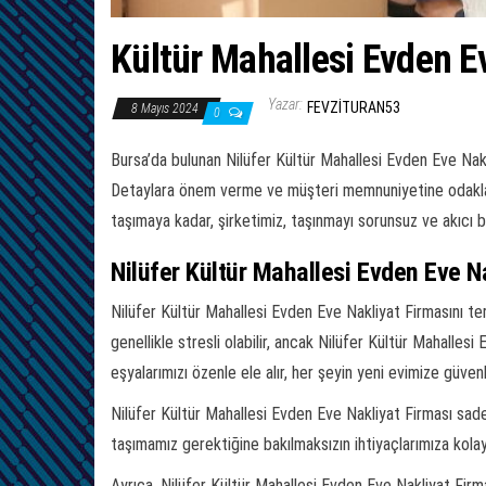
Kültür Mahallesi Evden Ev
Yazar:
FEVZITURAN53
8 Mayıs 2024
0
Bursa’da bulunan Nilüfer Kültür Mahallesi Evden Eve Nakl
Detaylara önem verme ve müşteri memnuniyetine odaklanar
taşımaya kadar, şirketimiz, taşınmayı sorunsuz ve akıcı 
Nilüfer Kültür Mahallesi Evden Eve Na
Nilüfer Kültür Mahallesi Evden Eve Nakliyat Firmasını ter
genellikle stresli olabilir, ancak Nilüfer Kültür Mahalle
eşyalarımızı özenle ele alır, her şeyin yeni evimize güvenl
Nilüfer Kültür Mahallesi Evden Eve Nakliyat Firması sade
taşımamız gerektiğine bakılmaksızın ihtiyaçlarımıza kolay
Ayrıca, Nilüfer Kültür Mahallesi Evden Eve Nakliyat Firma