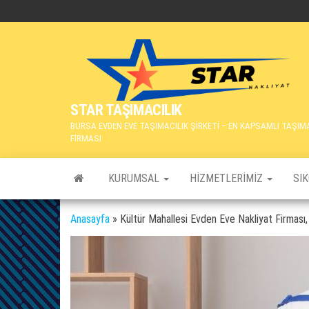
İçeriğe
atla
STAR TAŞIMACILIK
BURSA EVDEN EVE TAŞIMACILIK ŞİRKETİ – EN KAPSAMLI TAŞIM
FİRMASI
KURUMSAL
HIZMETLERIMIZ
SI
Anasayfa
»
Kültür Mahallesi Evden Eve Nakliyat Firması,