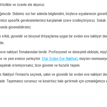
tizlikle ve özenle ele alıyoruz.
lığımızdır. Ekibimiz sizi her adımda bilgilendirir, böylece eşyalarınızın güven
lerimizi spesifik gereksinimlerinizi karşılamak üzere özelleştiriyoruz. Sokak 
unda güvenebilirsiniz.
 etkili, güvenilir ve bireysel ihtiyaçlarına uygun bir evden eve nakliyat d
in.
ve nakliyat firmalarından biridir. Profesyonel ve deneyimli ekibiyle, müşt
ır ve yeni evinize yerleştirir.
Star Evden Eve Nakliyat
, müşteri memnuniye
yaşamak istemiyorsanız, bize güvenin ve huzurla taşının.
 Nakliyat Firması’nı seçmek, sakin ve güvenilir bir evden eve nakliyat den
dır. Taşınmanızı sorunsuz ve kesintisiz hale getirmek için uzmanlığımıza v