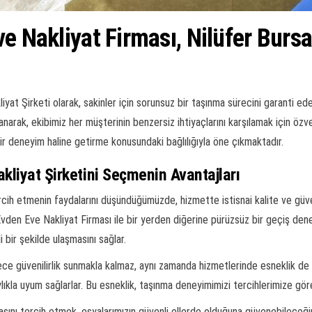
e Nakliyat Firması, Nilüfer Burs
iyat Şirketi olarak, sakinler için sorunsuz bir taşınma sürecini garanti 
ak, ekibimiz her müşterinin benzersiz ihtiyaçlarını karşılamak için özv
bir deneyim haline getirme konusundaki bağlılığıyla öne çıkmaktadır.
kliyat Şirketini Seçmenin Avantajları
cih etmenin faydalarını düşündüğümüzde, hizmette istisnai kalite ve güveni
si Evden Eve Nakliyat Firması ile bir yerden diğerine pürüzsüz bir geçiş d
i bir şekilde ulaşmasını sağlar.
ce güvenilirlik sunmakla kalmaz, aynı zamanda hizmetlerinde esneklik de s
lıkla uyum sağlarlar. Bu esneklik, taşınma deneyimimizi tercihlerimize gör
sını tercih etmek, eşyalarımızın güvenli ellerde olduğuna güvenebileceğimiz