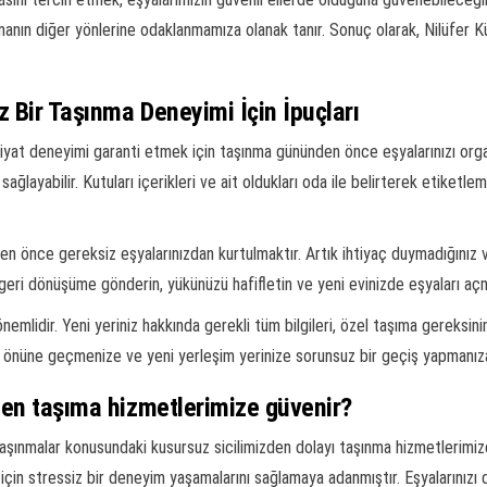
taşınmanın diğer yönlerine odaklanmamıza olanak tanır. Sonuç olarak, Nilüfer 
z Bir Taşınma Deneyimi İçin İpuçları
iyat deneyimi garanti etmek için taşınma gününden önce eşyalarınızı orga
ayabilir. Kutuları içerikleri ve ait oldukları oda ile belirterek etiketlemek
en önce gereksiz eşyalarınızdan kurtulmaktır. Artık ihtiyaç duymadığınız 
a geri dönüşüme gönderin, yükünüzü hafifletin ve yeni evinizde eşyaları açm
önemlidir. Yeni yeriniz hakkında gerekli tüm bilgileri, özel taşıma gereksini
ın önüne geçmenize ve yeni yerleşim yerinize sorunsuz bir geçiş yapmanıza
eden taşıma hizmetlerimize güvenir?
 taşınmalar konusundaki kusursuz sicilimizden dolayı taşınma hizmetlerimi
için stressiz bir deneyim yaşamalarını sağlamaya adanmıştır. Eşyalarınızı 