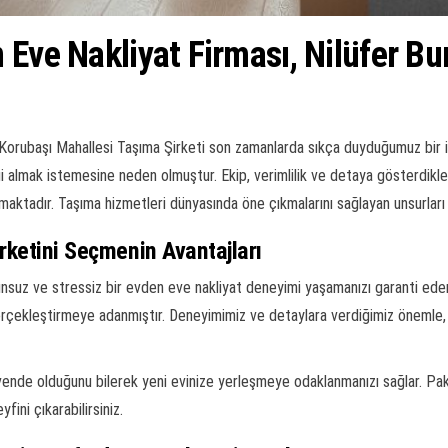
 Eve Nakliyat Firması, Nilüfer Bu
Korubaşı Mahallesi Taşıma Şirketi son zamanlarda sıkça duyduğumuz bir 
ilgi almak istemesine neden olmuştur. Ekip, verimlilik ve detaya gösterdi
atmaktadır. Taşıma hizmetleri dünyasında öne çıkmalarını sağlayan unsurlar
rketini Seçmenin Avantajları
nsuz ve stressiz bir evden eve nakliyat deneyimi yaşamanızı garanti eder. 
rçekleştirmeye adanmıştır. Deneyimimiz ve detaylara verdiğimiz önemle, t
nde olduğunu bilerek yeni evinize yerleşmeye odaklanmanızı sağlar. P
fini çıkarabilirsiniz.