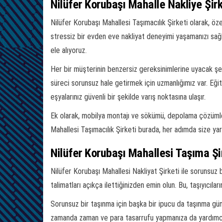
Nilüfer Korubaşı Mahalle Nakliye Şir
Nilüfer Korubaşı Mahallesi Taşımacılık Şirketi olarak, öze
stressiz bir evden eve nakliyat deneyimi yaşamanızı sa
ele alıyoruz.
Her bir müşterinin benzersiz gereksinimlerine uyacak şeki
süreci sorunsuz hale getirmek için uzmanlığımız var. Eğit
eşyalarınız güvenli bir şekilde varış noktasına ulaşır.
Ek olarak, mobilya montajı ve sökümü, depolama çözümleri
Mahallesi Taşımacılık Şirketi burada, her adımda size yard
Nilüfer Korubaşı Mahallesi Taşıma Şi
Nilüfer Korubaşı Mahallesi Nakliyat Şirketi ile sorunsuz b
talimatları açıkça ilettiğinizden emin olun. Bu, taşıyıcıl
Sorunsuz bir taşınma için başka bir ipucu da taşınma gü
zamanda zaman ve para tasarrufu yapmanıza da yardımcı olur