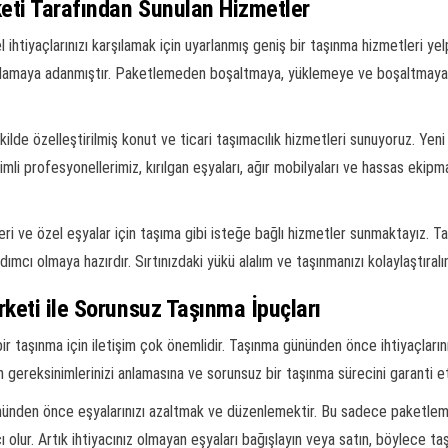
keti Tarafından Sunulan Hizmetler
l ihtiyaçlarınızı karşılamak için uyarlanmış geniş bir taşınma hizmetleri ye
ğlamaya adanmıştır. Paketlemeden boşaltmaya, yüklemeye ve boşaltmaya ka
lde özelleştirilmiş konut ve ticari taşımacılık hizmetleri sunuyoruz. Yeni 
imli profesyonellerimiz, kırılgan eşyaları, ağır mobilyaları ve hassas ekip
 ve özel eşyalar için taşıma gibi isteğe bağlı hizmetler sunmaktayız. Taş
ımcı olmaya hazırdır. Sırtınızdaki yükü alalım ve taşınmanızı kolaylaştıralı
rketi ile Sorunsuz Taşınma İpuçları
ir taşınma için iletişim çok önemlidir. Taşınma gününden önce ihtiyaçlarınız
arın gereksinimlerinizi anlamasına ve sorunsuz bir taşınma sürecini garanti 
nünden önce eşyalarınızı azaltmak ve düzenlemektir. Bu sadece paketleme
. Artık ihtiyacınız olmayan eşyaları bağışlayın veya satın, böylece taşıyıc