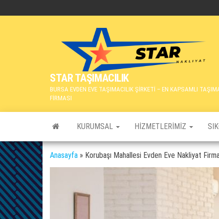
İçeriğe
atla
STAR TAŞIMACILIK
BURSA EVDEN EVE TAŞIMACILIK ŞİRKETİ – EN KAPSAMLI TAŞIM
FİRMASI
KURUMSAL
HIZMETLERIMIZ
SI
Anasayfa
»
Korubaşı Mahallesi Evden Eve Nakliyat Firma