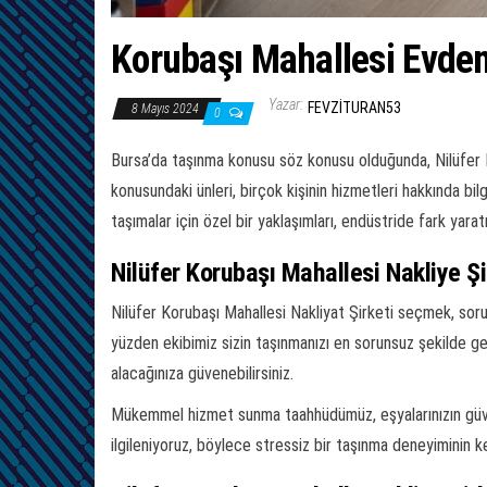
Korubaşı Mahallesi Evden
Yazar:
FEVZITURAN53
8 Mayıs 2024
0
Bursa’da taşınma konusu söz konusu olduğunda, Nilüfer 
konusundaki ünleri, birçok kişinin hizmetleri hakkında b
taşımalar için özel bir yaklaşımları, endüstride fark yar
Nilüfer Korubaşı Mahallesi Nakliye Şi
Nilüfer Korubaşı Mahallesi Nakliyat Şirketi seçmek, soru
yüzden ekibimiz sizin taşınmanızı en sorunsuz şekilde ge
alacağınıza güvenebilirsiniz.
Mükemmel hizmet sunma taahhüdümüz, eşyalarınızın güve
ilgileniyoruz, böylece stressiz bir taşınma deneyiminin key