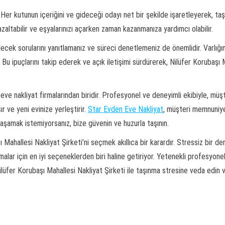
Her kutunun içeriğini ve gideceği odayı net bir şekilde işaretleyerek, taşı
 azaltabilir ve eşyalarınızı açarken zaman kazanmanıza yardımcı olabilir.
lecek sorularını yanıtlamanız ve süreci denetlemeniz de önemlidir. Varlığı
Bu ipuçlarını takip ederek ve açık iletişimi sürdürerek, Nilüfer Korubaşı M
ve nakliyat firmalarından biridir. Profesyonel ve deneyimli ekibiyle, müşt
ır ve yeni evinize yerleştirir.
Star Evden Eve Nakliyat
, müşteri memnuniye
yaşamak istemiyorsanız, bize güvenin ve huzurla taşının.
şı Mahallesi Nakliyat Şirketi’ni seçmek akıllıca bir karardır. Stressiz bir
nmalar için en iyi seçeneklerden biri haline getiriyor. Yetenekli profesyo
 Nilüfer Korubaşı Mahallesi Nakliyat Şirketi ile taşınma stresine veda edi