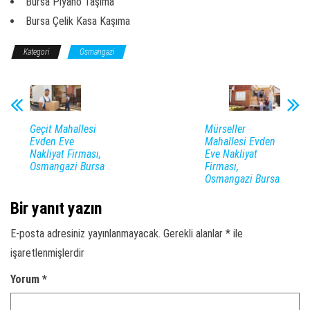
Bursa Piyano Taşıma
Bursa Çelik Kasa Kaşıma
Kategori
Osmangazi
Geçit Mahallesi
Mürseller
Evden Eve
Mahallesi Evden
Nakliyat Firması,
Eve Nakliyat
Osmangazi Bursa
Firması,
Osmangazi Bursa
Bir yanıt yazın
E-posta adresiniz yayınlanmayacak.
Gerekli alanlar
*
ile
işaretlenmişlerdir
Yorum
*