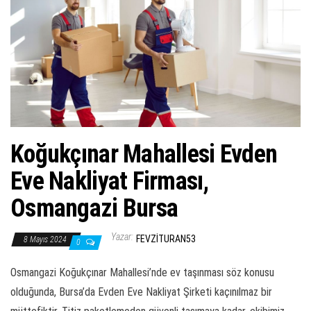
ş
t
i
r
Koğukçınar Mahallesi Evden
Eve Nakliyat Firması,
Osmangazi Bursa
Yazar:
FEVZITURAN53
8 Mayıs 2024
0
Osmangazi Koğukçınar Mahallesi’nde ev taşınması söz konusu
olduğunda, Bursa’da Evden Eve Nakliyat Şirketi kaçınılmaz bir