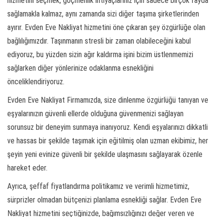
hizmetini seçmek, göçmenlik ihtiyaçlarınız için sadece birçok fayda
sağlamakla kalmaz, aynı zamanda sizi diğer taşıma şirketlerinden
ayırır. Evden Eve Nakliyat hizmetini öne çıkaran şey özgürlüğe olan
bağlılığımızdır. Taşınmanın stresli bir zaman olabileceğini kabul
ediyoruz, bu yüzden sizin ağır kaldırma işini bizim üstlenmemizi
sağlarken diğer yönlerinize odaklanma esnekliğini
önceliklendiriyoruz.
Evden Eve Nakliyat Firmamızda, size dinlenme özgürlüğü tanıyan ve
eşyalarınızın güvenli ellerde olduğuna güvenmenizi sağlayan
sorunsuz bir deneyim sunmaya inanıyoruz. Kendi eşyalarınızı dikkatli
ve hassas bir şekilde taşımak için eğitilmiş olan uzman ekibimiz, her
şeyin yeni evinize güvenli bir şekilde ulaşmasını sağlayarak özenle
hareket eder.
Ayrıca, şeffaf fiyatlandırma politikamız ve verimli hizmetimiz,
sürprizler olmadan bütçenizi planlama esnekliği sağlar. Evden Eve
Nakliyat hizmetini seçtiğinizde, bağımsızlığınızı değer veren ve