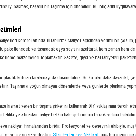
e iyi bakmak, başarılı bir taşınma için önemlidir. Bu ipuçlarını uygulayar
zümleri
e maliyetleri kontrol altında tutabiliriz? Maliyet açısından verimli bir çöz
k, paketlenecek ve taşınacak eşya sayısını azaltarak hem zaman hem de p
ketleme malzemeleri toplamaktır. Gazete, giysi ve battaniyeleri paketlem
r plastik kutuları kiralamayı da düşünebiliriz. Bu kutular daha dayanıklı, çev
 getirir. Taşınmayı yoğun olmayan dönemlerde veya günlerde planlama yap
za hizmet veren bir taşıma şirketini kullanarak DIY yaklaşımını tercih e
ği tehlikeye atmadan maliyet etkin hale getirmenin birçok yolunu bulabiliri
ve nakliyat firmalarından biridir. Profesyonel ve deneyimli ekibiyle, müşt
ır ve yeni evinize yerleştirir.
Star Evden Eve Nakliyat
, müşteri memnuniye