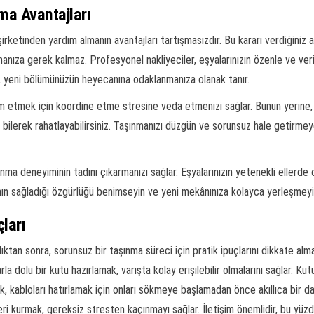
ma Avantajları
ketinden yardım almanın avantajları tartışmasızdır. Bu kararı verdiğiniz a
nıza gerek kalmaz. Profesyonel nakliyeciler, eşyalarınızın özenle ve veriml
 yeni bölümünüzün heyecanına odaklanmanıza olanak tanır.
rdım etmek için koordine etme stresine veda etmenizi sağlar. Bunun yerine,
bilerek rahatlayabilirsiniz. Taşınmanızı düzgün ve sorunsuz hale getirmey
şınma deneyiminin tadını çıkarmanızı sağlar. Eşyalarınızın yetenekli ellerd
anın sağladığı özgürlüğü benimseyin ve yeni mekânınıza kolayca yerleşmeyi s
ları
dıktan sonra, sorunsuz bir taşınma süreci için pratik ipuçlarını dikkate al
arla dolu bir kutu hazırlamak, varışta kolay erişilebilir olmalarını sağlar. Ku
mek, kabloları hatırlamak için onları sökmeye başlamadan önce akıllıca bir 
eri kurmak, gereksiz stresten kaçınmayı sağlar. İletişim önemlidir, bu yüz