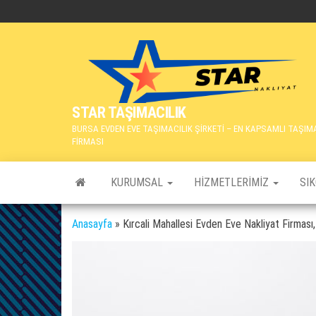
İçeriğe
atla
STAR TAŞIMACILIK
BURSA EVDEN EVE TAŞIMACILIK ŞİRKETİ – EN KAPSAMLI TAŞIM
FİRMASI
KURUMSAL
HIZMETLERIMIZ
SI
Anasayfa
»
Kırcali Mahallesi Evden Eve Nakliyat Firmas