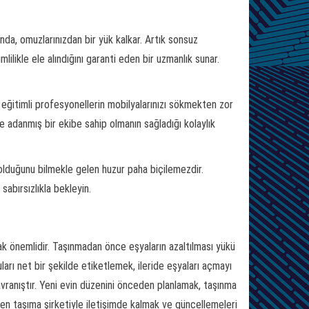
nda, omuzlarınızdan bir yük kalkar. Artık sonsuz
ilikle ele alındığını garanti eden bir uzmanlık sunar.
 eğitimli profesyonellerin mobilyalarınızı sökmekten zor
e adanmış bir ekibe sahip olmanın sağladığı kolaylık
e olduğunu bilmekle gelen huzur paha biçilemezdir.
abırsızlıkla bekleyin.
mak önemlidir. Taşınmadan önce eşyaların azaltılması yükü
tuları net bir şekilde etiketlemek, ileride eşyaları açmayı
davranıştır. Yeni evin düzenini önceden planlamak, taşınma
den taşıma şirketiyle iletişimde kalmak ve güncellemeleri