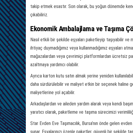
takip etmek esastır. Son olarak, bu yoğun dönemde kendin
çıkabiliriz.
Ekonomik Ambalajlama ve Taşıma Çö
Nasıl etkili bir şekilde eşyaları paketleyip taşıyabilir v
ihtiyaç duymadığımız veya kullanmadığımız eşyaları atma
mağazalardan veya çevrimiçi platformlardan ücretsiz pa
azaltmaya yardımcı olabilir.
Ayrıca karton kutu satın almak yerine yeniden kullanılabili
daha sürdürülebilir ve maliyet etkin bir seçenek haline
maliyetlerine yol açabilir.
Arkadaşlardan ve aileden yardım alarak veya kendi başımı
yaratıcı olarak, paketleme ve taşıma sürecimizi verimlili
Star Evden Eve Taşımacılık, Bursa’nın önde gelen evden e
sunar. Eşyalarınızı özenle paketler, güvenli bir şekilde taş