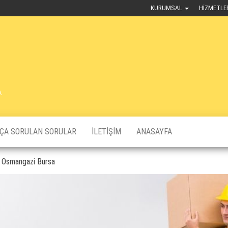
KURUMSAL
HIZMETLE
A
KÇA SORULAN SORULAR
İLETIŞIM
ANASAYFA
ı, Osmangazi Bursa