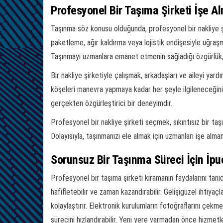
Profesyonel Bir Taşıma Şirketi İşe Al
Taşınma söz konusu olduğunda, profesyonel bir nakliye şir
paketleme, ağır kaldırma veya lojistik endişesiyle uğraşma
Taşınmayı uzmanlara emanet etmenin sağladığı özgürlük,
Bir nakliye şirketiyle çalışmak, arkadaşları ve aileyi ya
köşeleri manevra yapmaya kadar her şeyle ilgileneceğini 
gerçekten özgürleştirici bir deneyimdir.
Profesyonel bir nakliye şirketi seçmek, sıkıntısız bir ta
Dolayısıyla, taşınmanızı ele almak için uzmanları işe alm
Sorunsuz Bir Taşınma Süreci İçin İpuç
Profesyonel bir taşıma şirketi kiramanın faydalarını tanı
hafifletebilir ve zaman kazandırabilir. Gelişigüzel ihtiyaçl
kolaylaştırır. Elektronik kurulumların fotoğraflarını çek
sürecini hızlandırabilir. Yeni yere varmadan önce hizmetl