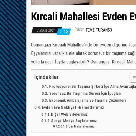
Kırcali Mahallesi Evden 
Yazar:
FEVZITURAN53
8 Mayıs 2024
0
Osmangazi Kırcaali Mahallesi’nde bir evden diğerine taşı
Eşyalarınızı ustalıkla ele alarak sorunsuz bir taşınma sağ
yollarla nasıl fayda sağlayabilir? Osmangazi Kırcaali Maha
İçindekiler
Profesyonel Bir Taşıma Şirketi İşe Alma Avantajla
Sorunsuz Bir Taşınma Süreci İçin İpuçları
Ekonomik Ambalajlama ve Taşıma Çözümleri
Evden Eve Nakliyat Hizmetlerimiz
Diğer Web Sitelerimiz
Sosyal Medya Sayfalarımız.
Diğer Makalelerimiz.