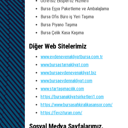
Ücretsiz Ekspertiz Hizmeti
Bursa Eşya Paketleme ve Ambalajlama
Bursa Ofis Büro iş Yeri Taşıma
Bursa Piyano Taşıma
Bursa Çelik Kasa Kaşıma
Diğer Web Sitelerimiz
www.evdenevenakliyatbursa.com.tr
www.bursastarnakliyat.com
www.bursaevdenevenakliyat.biz
www.bursaevdennakliyat.com
www.startaşımacılık.com
https://bursanakliyatsirketleri1.com
https://www.bursasahkiralikasansor.com/
https://fevzituran.com/
Sosyal Medya Sayfalarımız.