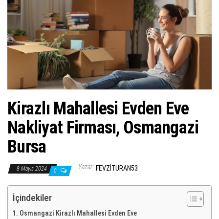
ş
t
i
r
Kirazlı Mahallesi Evden Eve
Nakliyat Firması, Osmangazi
Bursa
Yazar:
FEVZITURAN53
8 Mayıs 2024
0
İçindekiler
Osmangazi Kirazlı Mahallesi Evden Eve