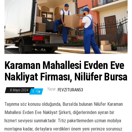
ş
t
i
r
Karaman Mahallesi Evden Eve
Nakliyat Firması, Nilüfer Bursa
Yazar:
FEVZITURAN53
8 Mayıs 2024
0
Taşınma söz konusu olduğunda, Bursa’da bulunan Nilüfer Karaman
Mahallesi Evden Eve Nakliyat Şirketi, diğerlerinden ayıran bir
hizmet seviyesi sunmaktadır. Titiz paketlemeden uzman mobilya
montajına kadar, detaylara verdikleri önem yeni yerinize sorunsuz