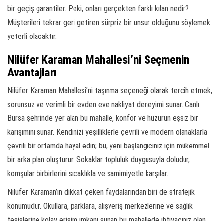
bir geçiş garantiler. Peki, onları gerçekten farklı kılan nedir?
Müşterileri tekrar geri getiren sürpriz bir unsur olduğunu söylemek
yeterli olacaktır.
Nilüfer Karaman Mahallesi’ni Seçmenin
Avantajları
Nilüfer Karaman Mahallesi’ni taşınma seçeneği olarak tercih etmek,
sorunsuz ve verimli bir evden eve nakliyat deneyimi sunar. Canlı
Bursa şehrinde yer alan bu mahalle, konfor ve huzurun eşsiz bir
karışımını sunar. Kendinizi yeşilliklerle çevrili ve modern olanaklarla
çevrili bir ortamda hayal edin; bu, yeni başlangıcınız için mükemmel
bir arka plan oluşturur. Sokaklar topluluk duygusuyla doludur,
komşular birbirlerini sıcaklıkla ve samimiyetle karşılar.
Nilüfer Karaman’ın dikkat çeken faydalarından biri de stratejik
konumudur. Okullara, parklara, alışveriş merkezlerine ve sağlık
tesislerine kolay erişim imkanı sunan bu mahallede ihtiyacınız olan