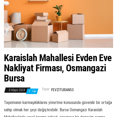
ş
t
i
r
Karaislah Mahallesi Evden Eve
Nakliyat Firması, Osmangazi
Bursa
Yazar:
FEVZITURAN53
8 Mayıs 2024
0
Taşınmanın karmaşıklıklarını yönetme konusunda güvenilir bir ortağa
sahip olmak her şeyi değiştirebilir. Bursa Osmangazi Karaislah