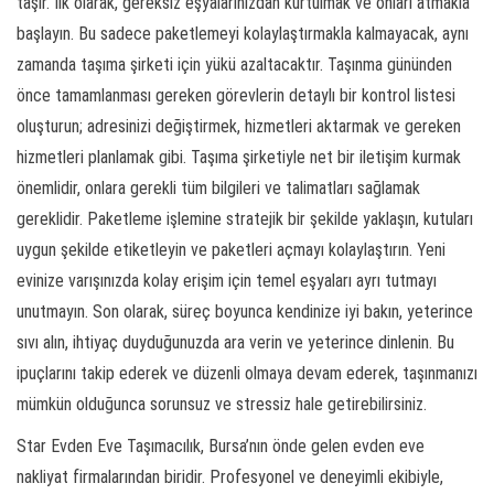
taşır. İlk olarak, gereksiz eşyalarınızdan kurtulmak ve onları atmakla
başlayın. Bu sadece paketlemeyi kolaylaştırmakla kalmayacak, aynı
zamanda taşıma şirketi için yükü azaltacaktır. Taşınma gününden
önce tamamlanması gereken görevlerin detaylı bir kontrol listesi
oluşturun; adresinizi değiştirmek, hizmetleri aktarmak ve gereken
hizmetleri planlamak gibi. Taşıma şirketiyle net bir iletişim kurmak
önemlidir, onlara gerekli tüm bilgileri ve talimatları sağlamak
gereklidir. Paketleme işlemine stratejik bir şekilde yaklaşın, kutuları
uygun şekilde etiketleyin ve paketleri açmayı kolaylaştırın. Yeni
evinize varışınızda kolay erişim için temel eşyaları ayrı tutmayı
unutmayın. Son olarak, süreç boyunca kendinize iyi bakın, yeterince
sıvı alın, ihtiyaç duyduğunuzda ara verin ve yeterince dinlenin. Bu
ipuçlarını takip ederek ve düzenli olmaya devam ederek, taşınmanızı
mümkün olduğunca sorunsuz ve stressiz hale getirebilirsiniz.
Star Evden Eve Taşımacılık, Bursa’nın önde gelen evden eve
nakliyat firmalarından biridir. Profesyonel ve deneyimli ekibiyle,