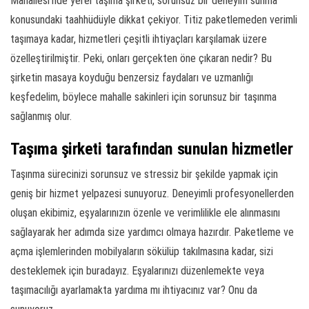
Mahallesi’nde yerel taşıma şirketi, sorunsuz bir deneyim sunma
konusundaki taahhüdüyle dikkat çekiyor. Titiz paketlemeden verimli
taşımaya kadar, hizmetleri çeşitli ihtiyaçları karşılamak üzere
özelleştirilmiştir. Peki, onları gerçekten öne çıkaran nedir? Bu
şirketin masaya koyduğu benzersiz faydaları ve uzmanlığı
keşfedelim, böylece mahalle sakinleri için sorunsuz bir taşınma
sağlanmış olur.
Taşıma şirketi tarafından sunulan hizmetler
Taşınma sürecinizi sorunsuz ve stressiz bir şekilde yapmak için
geniş bir hizmet yelpazesi sunuyoruz. Deneyimli profesyonellerden
oluşan ekibimiz, eşyalarınızın özenle ve verimlilikle ele alınmasını
sağlayarak her adımda size yardımcı olmaya hazırdır. Paketleme ve
açma işlemlerinden mobilyaların sökülüp takılmasına kadar, sizi
desteklemek için buradayız. Eşyalarınızı düzenlemekte veya
taşımacılığı ayarlamakta yardıma mı ihtiyacınız var? Onu da