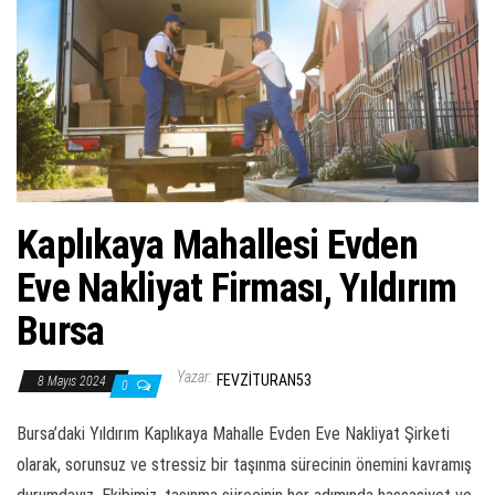
ş
t
i
r
Kaplıkaya Mahallesi Evden
Eve Nakliyat Firması, Yıldırım
Bursa
Yazar:
FEVZITURAN53
8 Mayıs 2024
0
Bursa’daki Yıldırım Kaplıkaya Mahalle Evden Eve Nakliyat Şirketi
olarak, sorunsuz ve stressiz bir taşınma sürecinin önemini kavramış