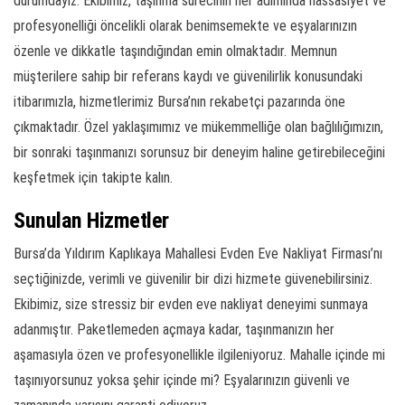
durumdayız. Ekibimiz, taşınma sürecinin her adımında hassasiyet ve
profesyonelliği öncelikli olarak benimsemekte ve eşyalarınızın
özenle ve dikkatle taşındığından emin olmaktadır. Memnun
müşterilere sahip bir referans kaydı ve güvenilirlik konusundaki
itibarımızla, hizmetlerimiz Bursa’nın rekabetçi pazarında öne
çıkmaktadır. Özel yaklaşımımız ve mükemmelliğe olan bağlılığımızın,
bir sonraki taşınmanızı sorunsuz bir deneyim haline getirebileceğini
keşfetmek için takipte kalın.
Sunulan Hizmetler
Bursa’da Yıldırım Kaplıkaya Mahallesi Evden Eve Nakliyat Firması’nı
seçtiğinizde, verimli ve güvenilir bir dizi hizmete güvenebilirsiniz.
Ekibimiz, size stressiz bir evden eve nakliyat deneyimi sunmaya
adanmıştır. Paketlemeden açmaya kadar, taşınmanızın her
aşamasıyla özen ve profesyonellikle ilgileniyoruz. Mahalle içinde mi
taşınıyorsunuz yoksa şehir içinde mi? Eşyalarınızın güvenli ve