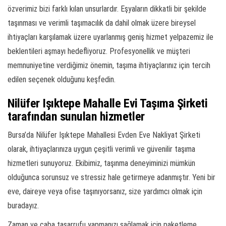
özverimiz bizi farklı kılan unsurlardır. Eşyaların dikkatli bir şekilde
taşınması ve verimli taşımacılık da dahil olmak üzere bireysel
ihtiyaçları karşılamak üzere uyarlanmış geniş hizmet yelpazemiz ile
beklentileri aşmayı hedefliyoruz. Profesyonellik ve müşteri
memnuniyetine verdiğimiz önemin, taşıma ihtiyaçlarınız için tercih
edilen seçenek olduğunu keşfedin.
Nilüfer Işıktepe Mahalle Evi Taşıma Şirketi
tarafından sunulan hizmetler
Bursa’da Nilüfer Işıktepe Mahallesi Evden Eve Nakliyat Şirketi
olarak, ihtiyaçlarınıza uygun çeşitli verimli ve güvenilir taşıma
hizmetleri sunuyoruz. Ekibimiz, taşınma deneyiminizi mümkün
olduğunca sorunsuz ve stressiz hale getirmeye adanmıştır. Yeni bir
eve, daireye veya ofise taşınıyorsanız, size yardımcı olmak için
buradayız.
Zaman ve çaba tasarrufu yapmanızı sağlamak için paketleme