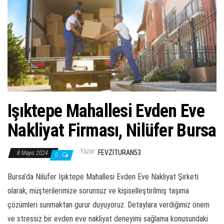
ş
t
i
r
Işıktepe Mahallesi Evden Eve
Nakliyat Firması, Nilüfer Bursa
Yazar:
FEVZITURAN53
8 Mayıs 2024
0
Bursa’da Nilüfer Işıktepe Mahallesi Evden Eve Nakliyat Şirketi
olarak, müşterilerimize sorunsuz ve kişiselleştirilmiş taşıma
çözümleri sunmaktan gurur duyuyoruz. Detaylara verdiğimiz önem
ve stressiz bir evden eve nakliyat deneyimi sağlama konusundaki