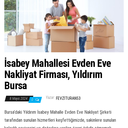
ş
t
i
r
İsabey Mahallesi Evden Eve
Nakliyat Firması, Yıldırım
Bursa
Yazar:
FEVZITURAN53
8 Mayıs 2024
0
Bursa’daki Yıldırım İsabey Mahalle Evden Eve Nakliyat Şirketi
tarafından sunulan hizmetleri keşfettiğimizde, sakinlere sunulan