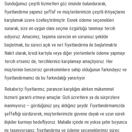
Sunduğumuz çeşitli hizmetleri göz önünde bulundurarak,
fiyatlandırma yapımız şeffaf ve müşterilerimizin çeşitli ihtiyaçlarını
karşılamak üzere özelleştirilmiştir. Esnek ödeme seçenekleri
sunarak, size en uygun olanı seçme özgürlüğü tanımayı tercih
ediyoruz. Amacımız, taşınma sürecini en sorunsuz şekilde
başlatmak, bu süreci açık ve net fiyatlandırma ile başlatmaktır.
Nakit olarak, kredi kartıyla veya diğer yöntemlerle ödeme yapmayı
tercih etseniz de, tercihlerinizi karşılamayı amaçlıyoruz. Her
müşterinin benzersiz gereksinimlere sahip olduğunun farkındayız ve
fiyatlandırmamız da bu farkındalığı yansıtıyor.
Rekabetçi fiyatlarımız, paranızın karşılığını alırken mükemmel
hizmeti garanti etmeyi amaçlar. Gizli ücretlere ya da sürprizlere
inanmıyoruz – gördüğünüz şey, aldığınız şeydir. Fiyatlandırmamızda
şeffaflığı sürdürerek, müşterilerimizle güvene dayalı ve uzun süreli
ilişkiler kurmayı hedefliyoruz. Mahalle içinde mi yoksa şehir boyunca
mı taşınıyorsanız, fiyatlandırma ve ödeme seçeneklerimiz süreç