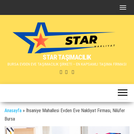
İçeriğe
N
atla
a
v
i
g
a
STAR TAŞIMACILIK
s
BURSA EVDEN EVE TAŞIMACILIK ŞİRKETİ – EN KAPSAMLI TAŞIMA FİRMASI
y
o
n
u
d
e
Anasayfa
»
İhsaniye Mahallesi Evden Eve Nakliyat Firması, Nilüfer
ğ
Bursa
i