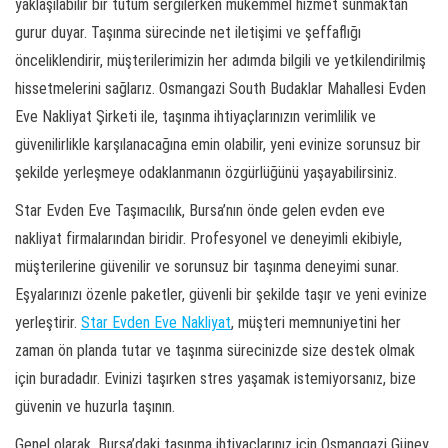
yaklaşılabilir bir tutum sergilerken mükemmel hizmet sunmaktan
gurur duyar. Taşınma sürecinde net iletişimi ve şeffaflığı
önceliklendirir, müşterilerimizin her adımda bilgili ve yetkilendirilmiş
hissetmelerini sağlarız. Osmangazi South Budaklar Mahallesi Evden
Eve Nakliyat Şirketi ile, taşınma ihtiyaçlarınızın verimlilik ve
güvenilirlikle karşılanacağına emin olabilir, yeni evinize sorunsuz bir
şekilde yerleşmeye odaklanmanın özgürlüğünü yaşayabilirsiniz.
Star Evden Eve Taşımacılık, Bursa’nın önde gelen evden eve
nakliyat firmalarından biridir. Profesyonel ve deneyimli ekibiyle,
müşterilerine güvenilir ve sorunsuz bir taşınma deneyimi sunar.
Eşyalarınızı özenle paketler, güvenli bir şekilde taşır ve yeni evinize
yerleştirir.
Star Evden Eve Nakliyat
, müşteri memnuniyetini her
zaman ön planda tutar ve taşınma sürecinizde size destek olmak
için buradadır. Evinizi taşırken stres yaşamak istemiyorsanız, bize
güvenin ve huzurla taşının.
Genel olarak, Bursa’daki taşınma ihtiyaçlarınız için Osmangazi Güney