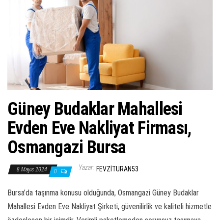
ş
t
i
r
Güney Budaklar Mahallesi
Evden Eve Nakliyat Firması,
Osmangazi Bursa
Yazar:
FEVZITURAN53
8 Mayıs 2024
0
Bursa’da taşınma konusu olduğunda, Osmangazi Güney Budaklar
Mahallesi Evden Eve Nakliyat Şirketi, güvenilirlik ve kaliteli hizmetle