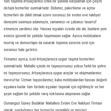
tüm taşınma ihtiyaçlarınızı etkili bir şekilde karşılamak için çeşitli
detaylı hizmetler sunmaktadır. Ekibimiz, paketleme ve açma
hizmetleri de dahil olmak üzere sorunsuz bir evden eve nakliyat
deneyimi sunmaya adanmıştır, zamanınızı ve çabanızı tasarruf
etmenize yardımcı olur. Hassas eşyaları özenle ele alır, bunların yeni
evinize güvenli bir şekilde taşınmasını sağlar. Ayrıca mobilyaların
montaj ve demontajını da sunarak taşınma sürecini sizin için
sorunsuz hale getiririz.
Firmamız ayrıca, özel ihtiyaçlarınıza uygun taşıma hizmetleri
sunmaktadır. Mahalle içinde mi taşınıyorsunuz yoksa farklı bir şehre
mi taşınıyorsunuz, ihtiyaçlarınıza uygun araçlar ve ekipmanlarımız
mevcuttur. Uzman taşıyıcılarımız, kaba mobilyalardan hassas değerli
eşyalara kadar tüm türdeki eşyaları taşımak için eğitilmiştir ve her
şeyin sağlam bir şekilde varış noktasına ulaşmasını sağlar.
Osmangazi Güney Budaklar Mahallesi Evden Eve Nakliyat Firması
olarak, sunduğumuz her hizmette verimliliği ve müşteri