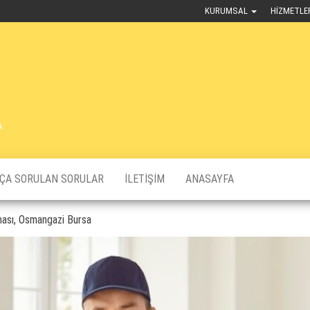
KURUMSAL
HIZMETLE
A
KÇA SORULAN SORULAR
İLETIŞIM
ANASAYFA
ması, Osmangazi Bursa