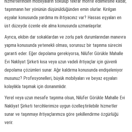
hizmetlerinden mobilyaların sökülüp tekrar monte edilmesine kadar,
taşınmanın her yönünün düşünüldüğünden emin olurlar. Kırılgan
eşyalar konusunda yardıma mı ihtiyacınız var? Hassas eşyaları en
üst düzeyde özenle ele alma konusunda uzmanlaşırlar.
Ayrıca, ekibin dar sokaklardan ve zorlu park durumlarından manevra
yapma konusunda yetenekli olması, sorunsuz bir taşınma sürecini
garanti eder. Eğer depolama gerekiyorsa, Nilüfer Görükle Mahalle
Evi Nakliyat Şirketi kısa veya uzun vadeli ihtiyaçlar için güvenli
depolama çözümleri sunar. Ağır kaldırma konusunda endişeleniyor
musunuz? Profesyonelleri, büyük mobilyaları ve beyaz eşyaları
kolaylıkla taşımak için donanımlıdır.
Yerel veya uzun mesafe taşınma olsun, Nilüfer Görükle Mahalle Evi
Nakliyat Şirketi tercihlerimize uygun özelleştirilebilir hizmetler
sunar ve taşınmayı ihtiyaçlarımıza göre şekillendirme özgürlüğü
verir.