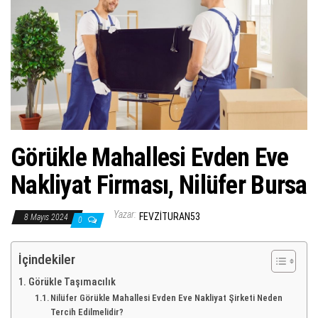
ş
t
i
r
Görükle Mahallesi Evden Eve
Nakliyat Firması, Nilüfer Bursa
Yazar:
FEVZITURAN53
8 Mayıs 2024
0
İçindekiler
Görükle Taşımacılık
Nilüfer Görükle Mahallesi Evden Eve Nakliyat Şirketi Neden
Tercih Edilmelidir?