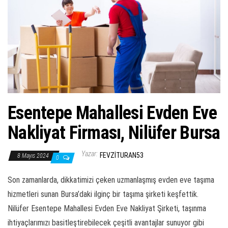
ş
t
i
r
Esentepe Mahallesi Evden Eve
Nakliyat Firması, Nilüfer Bursa
Yazar:
FEVZITURAN53
8 Mayıs 2024
0
Son zamanlarda, dikkatimizi çeken uzmanlaşmış evden eve taşıma
hizmetleri sunan Bursa’daki ilginç bir taşıma şirketi keşfettik.
Nilüfer Esentepe Mahallesi Evden Eve Nakliyat Şirketi, taşınma
ihtiyaçlarımızı basitleştirebilecek çeşitli avantajlar sunuyor gibi