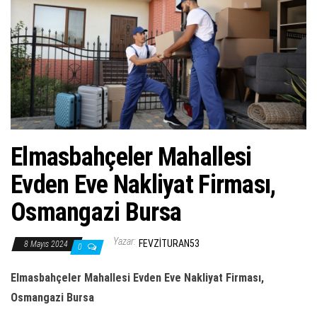
ş
t
i
r
Elmasbahçeler Mahallesi
Evden Eve Nakliyat Firması,
Osmangazi Bursa
Yazar:
FEVZITURAN53
8 Mayıs 2024
0
Elmasbahçeler Mahallesi Evden Eve Nakliyat Firması,
Osmangazi Bursa