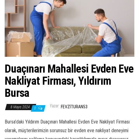
ş
t
i
r
Duaçınarı Mahallesi Evden Eve
Nakliyat Firması, Yıldırım
Bursa
Yazar:
FEVZITURAN53
8 Mayıs 2024
0
Bursa’daki Yıldırım Duaçınarı Mahallesi Evden Eve Nakliyat Firması
olarak, müşterilerimizin sorunsuz bir evden eve nakliyat deneyimi