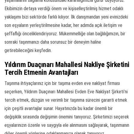
yaşamalarını sağlama konusundaki kararlılığımızla gurur duyuyoruz.
Ekibimizin detaya verdiği önem ve kişiselleştirilmiş hizmet odaklı
yaklaşımı bizi sektörde farklı kılıyor. İlk danışmandan yeni evinizdeki
son eşyaların yerleştirilmesine kadar, her adımda açık iletişim ve
şeffaflığı önceliklendiriyoruz. Mükemmelliğe olan bağlılığımızın, bir
sonraki taşınmanızı daha sorunsuz bir deneyim haline
getirebileceğini keşfedin.
Yıldırım Duaçınarı Mahallesi Nakliye Şirketini
Tercih Etmenin Avantajları
Taşınma ihtiyaçlarınız için bir taşıma evden eve nakliyat firması
seçerken, Yıldırım Duaçınarı Mahallesi Evden Eve Nakliyat Şirketi’ni
tercih etmek, düzgün ve verimli bir taşınma sürecini garanti etmek
için çeşitli avantajlar sunar. Hayatınızda bu kadar önemli bir
değişiklik sırasında değişimin önemini tanıyoruz. Şirketimizi seçerek
eşyalarınızın özenle ve saygıyla ele alınmasını sağlayarak, taşınmanın
diğer önemli yönlerine odaklanmanıza olanak tanıyoruz.