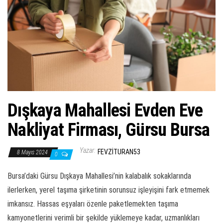
ş
t
i
r
Dışkaya Mahallesi Evden Eve
Nakliyat Firması, Gürsu Bursa
Yazar:
FEVZITURAN53
8 Mayıs 2024
0
Bursa’daki Gürsu Dışkaya Mahallesi’nin kalabalık sokaklarında
ilerlerken, yerel taşıma şirketinin sorunsuz işleyişini fark etmemek
imkansız. Hassas eşyaları özenle paketlemekten taşıma
kamyonetlerini verimli bir şekilde yüklemeye kadar, uzmanlıkları