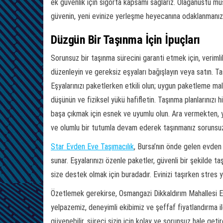
ek güvenlik için sigorta kapsamı sağlarız. Olağanüstü müş
güvenin, yeni evinize yerleşme heyecanına odaklanmanıza
Düzgün Bir Taşınma İçin İpuçları
Sorunsuz bir taşınma sürecini garanti etmek için, verimlil
düzenleyin ve gereksiz eşyaları bağışlayın veya satın. Ta
Eşyalarınızı paketlerken etkili olun; uygun paketleme malz
düşünün ve fiziksel yükü hafifletin. Taşınma planlarınızı
başa çıkmak için esnek ve uyumlu olun. Ara vermekten, y
ve olumlu bir tutumla devam ederek taşınmanız sorunsuz 
Star Evden Eve Taşımacılık
, Bursa’nın önde gelen evden 
sunar. Eşyalarınızı özenle paketler, güvenli bir şekilde taş
size destek olmak için buradadır. Evinizi taşırken stres 
Özetlemek gerekirse, Osmangazi Dikkaldırım Mahallesi Evd
yelpazemiz, deneyimli ekibimiz ve şeffaf fiyatlandırma i
güvenebilir, süreci sizin için kolay ve sorunsuz hale getir