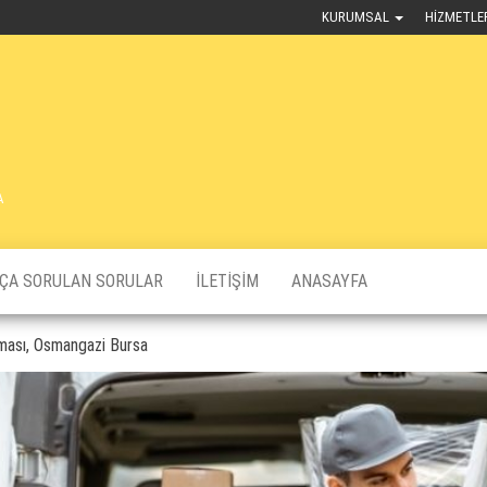
KURUMSAL
HIZMETLE
A
KÇA SORULAN SORULAR
İLETIŞIM
ANASAYFA
rması, Osmangazi Bursa