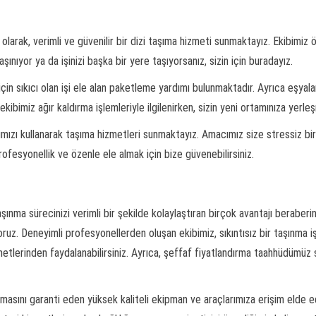
olarak, verimli ve güvenilir bir dizi taşıma hizmeti sunmaktayız. Ekibimi
ınıyor ya da işinizi başka bir yere taşıyorsanız, sizin için buradayız.
in sıkıcı olan işi ele alan paketleme yardımı bulunmaktadır. Ayrıca eşyalar
ibimiz ağır kaldırma işlemleriyle ilgilenirken, sizin yeni ortamınıza yer
çlarımızı kullanarak taşıma hizmetleri sunmaktayız. Amacımız size stressiz 
rofesyonellik ve özenle ele almak için bize güvenebilirsiniz.
ınma sürecinizi verimli bir şekilde kolaylaştıran birçok avantajı beraberi
ruz. Deneyimli profesyonellerden oluşan ekibimiz, sıkıntısız bir taşınma i
etlerinden faydalanabilirsiniz. Ayrıca, şeffaf fiyatlandırma taahhüdümüz s
nmasını garanti eden yüksek kaliteli ekipman ve araçlarımıza erişim elde ed