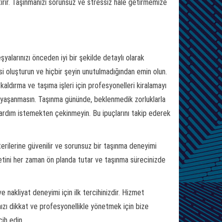
tirir. Taşınmanızı sorunsuz ve stressiz hale getirmemize
şyalarınızı önceden iyi bir şekilde detaylı olarak
esi oluşturun ve hiçbir şeyin unutulmadığından emin olun.
kaldırma ve taşıma işleri için profesyonelleri kiralamayı
lar yaşanmasın. Taşınma gününde, beklenmedik zorluklarla
ardım istemekten çekinmeyin. Bu ipuçlarını takip ederek
terilerine güvenilir ve sorunsuz bir taşınma deneyimi
tini her zaman ön planda tutar ve taşınma sürecinizde
nakliyat deneyimi için ilk tercihinizdir. Hizmet
nızı dikkat ve profesyonellikle yönetmek için bize
cih edin.