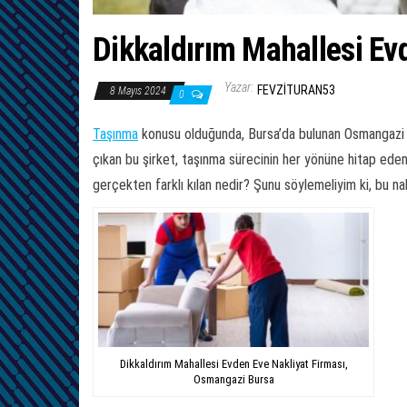
Dikkaldırım Mahallesi Ev
Yazar:
FEVZITURAN53
8 Mayıs 2024
0
Taşınma
konusu olduğunda, Bursa’da bulunan Osmangazi Dikk
çıkan bu şirket, taşınma sürecinin her yönüne hitap eden b
gerçekten farklı kılan nedir? Şunu söylemeliyim ki, bu nak
Dikkaldırım Mahallesi Evden Eve Nakliyat Firması,
Osmangazi Bursa