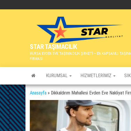
İçeriğe
atla
STAR TAŞIMACILIK
BURSA EVDEN EVE TAŞIMACILIK ŞİRKETİ – EN KAPSAMLI TAŞIM
FİRMASI
KURUMSAL
HIZMETLERIMIZ
SI
Anasayfa
»
Dikkaldırım Mahallesi Evden Eve Nakliyat Fi