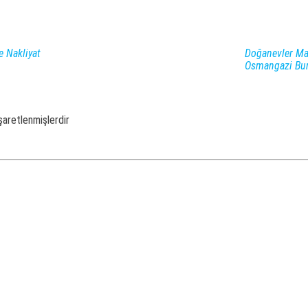
e Nakliyat
Doğanevler Mah
Osmangazi Bu
işaretlenmişlerdir