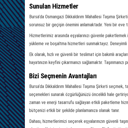
Sunulan Hizmetler
Bursa’da Osmangazi Dikkaldırım Mahallesi Taşıma Şirketi 
sorunsuz bir geçişin önemini anlamaktadır. Yeni bir eve taş
Hizmetlerimiz arasında eşyalarınızı güvenle paketlemek iç
yükleme ve boşaltma hizmetleri sunmaktayız. Deneyimli ek
Ek olarak, hızlı ve güvenli bir teslimat için bakımlı ara
hayatınızın keyfini çıkarmanızı sağlamaktır. Taşınmanızı p
Bizi Seçmenin Avantajları
Bursa’da Dikkaldırım Mahallesi Taşıma Şirketi seçmek, taş
seçenekleri sunarak özgürlüğünüzü öncelikli hale getiriyo
zaman ve enerji tasarrufu sağlayan etkili paketleme hizm
bütçenizi etkili bir şekilde planlamanıza olanak tanır.
Dahası, hizmetlerimizi seçerek eşyalarınızın güvenli taşı