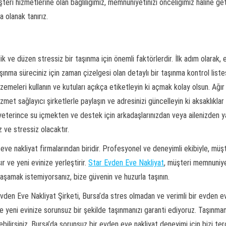
teri hizmetlerine olan bağlılığımız, memnuniyetinizi önceliğimiz haline ge
 olanak tanırız.
ik ve düzen stressiz bir taşınma için önemli faktörlerdir. İlk adım olarak, e
şınma süreciniz için zaman çizelgesi olan detaylı bir taşınma kontrol list
emeleri kullanın ve kutuları açıkça etiketleyin ki açmak kolay olsun. Ağır 
 hizmet sağlayıcı şirketlerle paylaşın ve adresinizi güncelleyin ki aksaklık
eterince su içmekten ve destek için arkadaşlarınızdan veya ailenizden y
ve stressiz olacaktır.
eve nakliyat firmalarından biridir. Profesyonel ve deneyimli ekibiyle, müş
ır ve yeni evinize yerleştirir.
Star Evden Eve Nakliyat
, müşteri memnuniye
yaşamak istemiyorsanız, bize güvenin ve huzurla taşının.
en Eve Nakliyat Şirketi, Bursa’da stres olmadan ve verimli bir evden eve 
le yeni evinize sorunsuz bir şekilde taşınmanızı garanti ediyoruz. Taşınma
ebilirsiniz. Bursa’da sorunsuz bir evden eve nakliyat deneyimi için bizi ter