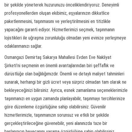
bir şekilde yöneterek huzurunuzu önceliklendiriyoruz. Deneyimli
profesyonellerden oluşan ekibimiz, eşyalarınızın dikkatlice
paketlenmesini, taşınmasını ve yerleştirilmesini en titizlikle
yapacağını garanti ediyor. Hizmetlerimizi seçmek, taşınmanın
lojistikleri ile uğraşma zorunluluğu olmadan yeni evinize yerleşmeye
odaklanmanızı sağlar.
Osmangazi Demirtaş Sakarya Mahallesi Evden Eve Nakliyat
Şirketi’ni seçmenin en önemli avantajlarından biri şeffaflık ve
dürüstlüğe olan bağlılığımızdır. Önemli ve detaylı maliyet tahminleri
sunarak, herhangi bir gizli ücret veya sürpriz olmadan tam olarak ne
bekleyeceğinizi bilirsiniz. Ayrıca, esnek zamanlama seçeneklerimizle
taşınmanızı en uygun zamanda planlayabilir, taşınmayı tercihlerinize
göre düzenleme özgürlüğüne sahip olabilirsiniz. Güvenilir
hizmetlerimizle, taşınmanızın sorunsuz ve etkili bir şekilde
gerçekleştirileceğine güvenebilir, yeni alanınızda taze bir
başlangıcın heyecanını yaşama özgürlüğüne sahip olabilirsiniz.