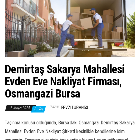
ş
t
i
r
Demirtaş Sakarya Mahallesi
Evden Eve Nakliyat Firması,
Osmangazi Bursa
Yazar:
FEVZITURAN53
8 Mayıs 2024
0
Taşınma konusu olduğunda, Bursa’daki Osmangazi Demirtaş Sakarya
Mahallesi Evden Eve Nakliyat Şirketi kesinlikle kendilerine isim