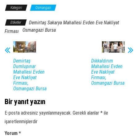
Kategori
Osmangazi
Demirtaş Sakarya Mahallesi Evden Eve Nakliyat
Etiketler
Osmangazi Bursa
Firması
Demirtaş
Dikkaldırım
Dumlupınar
Mahallesi Evden
Mahallesi Evden
Eve Nakliyat
Eve Nakliyat
Firması,
Firması,
Osmangazi Bursa
Osmangazi Bursa
Bir yanıt yazın
E-posta adresiniz yayınlanmayacak.
Gerekli alanlar
*
ile
işaretlenmişlerdir
Yorum
*