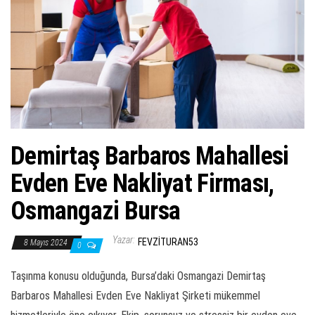
ş
t
i
r
Demirtaş Barbaros Mahallesi
Evden Eve Nakliyat Firması,
Osmangazi Bursa
Yazar:
FEVZITURAN53
8 Mayıs 2024
0
Taşınma konusu olduğunda, Bursa’daki Osmangazi Demirtaş
Barbaros Mahallesi Evden Eve Nakliyat Şirketi mükemmel