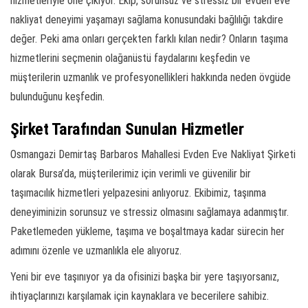
hizmetleriyle öne çıkıyor. Ekip, sorunsuz ve stressiz bir evden eve
nakliyat deneyimi yaşamayı sağlama konusundaki bağlılığı takdire
değer. Peki ama onları gerçekten farklı kılan nedir? Onların taşıma
hizmetlerini seçmenin olağanüstü faydalarını keşfedin ve
müşterilerin uzmanlık ve profesyonellikleri hakkında neden övgüde
bulunduğunu keşfedin.
Şirket Tarafından Sunulan Hizmetler
Osmangazi Demirtaş Barbaros Mahallesi Evden Eve Nakliyat Şirketi
olarak Bursa’da, müşterilerimiz için verimli ve güvenilir bir
taşımacılık hizmetleri yelpazesini anlıyoruz. Ekibimiz, taşınma
deneyiminizin sorunsuz ve stressiz olmasını sağlamaya adanmıştır.
Paketlemeden yükleme, taşıma ve boşaltmaya kadar sürecin her
adımını özenle ve uzmanlıkla ele alıyoruz.
Yeni bir eve taşınıyor ya da ofisinizi başka bir yere taşıyorsanız,
ihtiyaçlarınızı karşılamak için kaynaklara ve becerilere sahibiz.