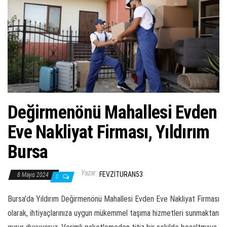
ş
t
i
r
Değirmenönü Mahallesi Evden
Eve Nakliyat Firması, Yıldırım
Bursa
Yazar:
FEVZITURAN53
8 Mayıs 2024
0
Bursa’da Yıldırım Değirmenönü Mahallesi Evden Eve Nakliyat Firması
olarak, ihtiyaçlarınıza uygun mükemmel taşıma hizmetleri sunmaktan