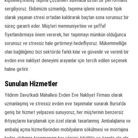
kişiselleştirilmiş taşıma çözümleri sunmada üstün bir performans
sergiliyoruz. Ekibimizin uzmanlığı, taşınma işlemi sırasında tipik
olarak yaşanan stresi ortadan kaldırarak baştan sona sorunsuz bir
süreç garanti eder. Müşteri memnuniyetine ve şeffaf
fiyatlandırmaya önem vererek, her taşınmayı mümkün olduğunca
sorunsuz ve stressiz hale getirmeyi hedefliyoruz. Mükemmelliğe
olan bağlılığımız bizi sektörde farklı kılar ve güvenilir ve verimli bir
evden eve nakliyat deneyimi arayanlar için tercih edilen seçenek
haline getirir.
Sunulan Hizmetler
Yıldırım Davutkadı Mahallesi Evden Eve Nakliyat Firması olarak
uzmanlaşmış ve stressiz evden eve taşınmalar sunarak Bursa’da
geniş bir hizmet yelpazesi sunuyoruz, her müşterinin benzersiz
ihtiyaçlarını karşılamak için özel olarak tasarlanmış. Ambalajlama ve
ambalaj açma hizmetlerinden mobilyaların sökülmesi ve montajına