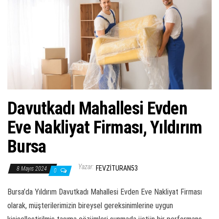
ş
t
i
r
Davutkadı Mahallesi Evden
Eve Nakliyat Firması, Yıldırım
Bursa
Yazar:
FEVZITURAN53
8 Mayıs 2024
0
Bursa’da Yıldırım Davutkadı Mahallesi Evden Eve Nakliyat Firması
olarak, müşterilerimizin bireysel gereksinimlerine uygun